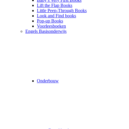
Baby’s Very First Books
Lift the Flap Books
Little Peep-Through Books
Look and Find books
Pop-up Books
Voorleesboeken
Engels Basisonderwijs
Onderbouw