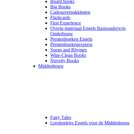
Board books
Big Books
Cadeauverpakkingen
Flashcards
First Experience
Overig materiaal Engels Basisonderwijs
Onderbouw
Prentenboeken Engels
Prentenboekenexpress
Songs and Rhymes
Wipe-Clean Books
Novelty Books
Middenbouw
Fairy Tales
Leesboekjes Engels voor de Middenbouw