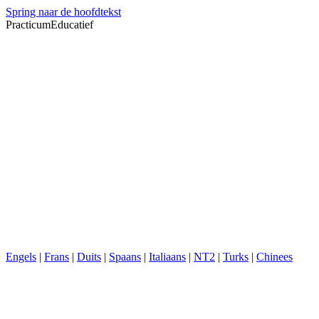
Spring naar de hoofdtekst
PracticumEducatief
Engels
|
Frans
|
Duits
|
Spaans
|
Italiaans
|
NT2
|
Turks
|
Chinees