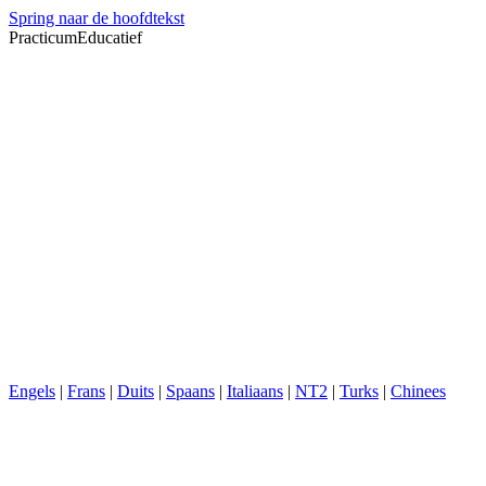
Spring naar de hoofdtekst
PracticumEducatief
Engels
|
Frans
|
Duits
|
Spaans
|
Italiaans
|
NT2
|
Turks
|
Chinees