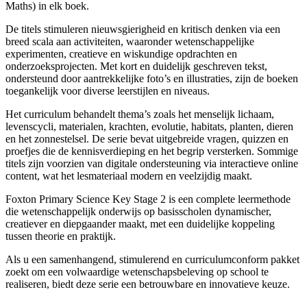
Maths) in elk boek.
De titels stimuleren nieuwsgierigheid en kritisch denken via een
breed scala aan activiteiten, waaronder wetenschappelijke
experimenten, creatieve en wiskundige opdrachten en
onderzoeksprojecten. Met kort en duidelijk geschreven tekst,
ondersteund door aantrekkelijke foto’s en illustraties, zijn de boeken
toegankelijk voor diverse leerstijlen en niveaus.
Het curriculum behandelt thema’s zoals het menselijk lichaam,
levenscycli, materialen, krachten, evolutie, habitats, planten, dieren
en het zonnestelsel. De serie bevat uitgebreide vragen, quizzen en
proefjes die de kennisverdieping en het begrip versterken. Sommige
titels zijn voorzien van digitale ondersteuning via interactieve online
content, wat het lesmateriaal modern en veelzijdig maakt.
Foxton Primary Science Key Stage 2 is een complete leermethode
die wetenschappelijk onderwijs op basisscholen dynamischer,
creatiever en diepgaander maakt, met een duidelijke koppeling
tussen theorie en praktijk.
Als u een samenhangend, stimulerend en curriculumconform pakket
zoekt om een volwaardige wetenschapsbeleving op school te
realiseren, biedt deze serie een betrouwbare en innovatieve keuze.