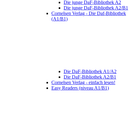
Die junge DaF-Bibliothek A2
Die junge DaF-Bibliothek A2/B1
Cornelsen Verlag - Die Daf-Bibliothek
(A1/B1)
Die DaF-Bibliothek A1/A2
Die DaF-Bibliothek A2/B1
Cornelsen Verlag - einfach lesen!
Easy Readers (niveau A1/B1)