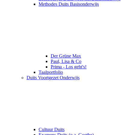
Methodes Duits Basisonderwijs
Der Grüne Max
Paul, Lisa & Co
Prima - Los geht's!
Taalportfolio
Duits Voortgezet Onderwijs
Cultuur Duits
Examens Duits (o.a. Goethe)