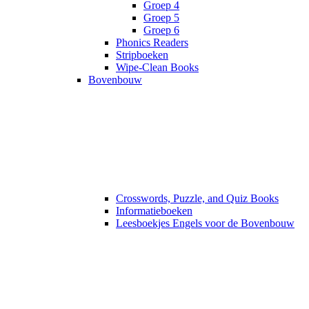
Groep 4
Groep 5
Groep 6
Phonics Readers
Stripboeken
Wipe-Clean Books
Bovenbouw
Crosswords, Puzzle, and Quiz Books
Informatieboeken
Leesboekjes Engels voor de Bovenbouw