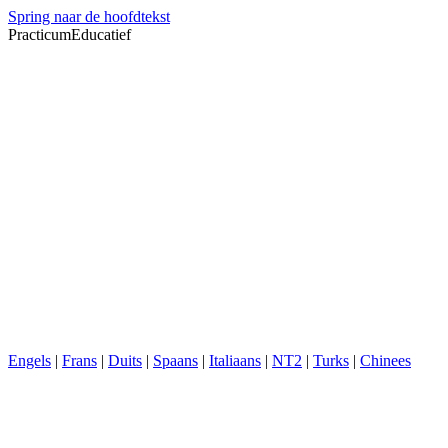
Spring naar de hoofdtekst
PracticumEducatief
Engels
|
Frans
|
Duits
|
Spaans
|
Italiaans
|
NT2
|
Turks
|
Chinees