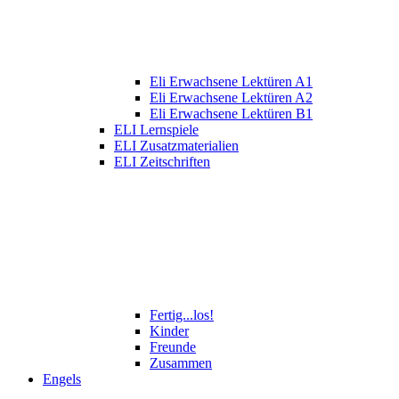
Eli Erwachsene Lektüren A1
Eli Erwachsene Lektüren A2
Eli Erwachsene Lektüren B1
ELI Lernspiele
ELI Zusatzmaterialien
ELI Zeitschriften
Fertig...los!
Kinder
Freunde
Zusammen
Engels