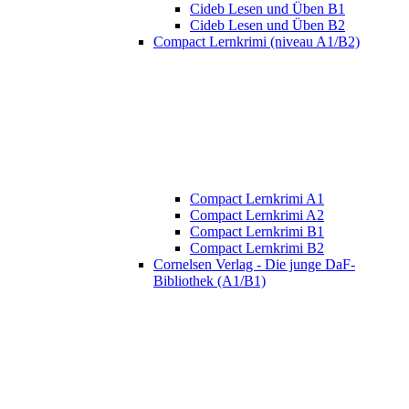
Cideb Lesen und Üben B1
Cideb Lesen und Üben B2
Compact Lernkrimi (niveau A1/B2)
Compact Lernkrimi A1
Compact Lernkrimi A2
Compact Lernkrimi B1
Compact Lernkrimi B2
Cornelsen Verlag - Die junge DaF-
Bibliothek (A1/B1)