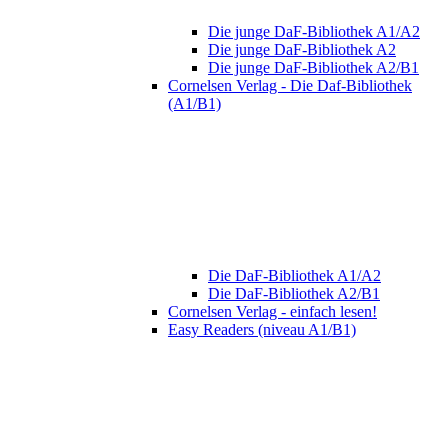
Die junge DaF-Bibliothek A1/A2
Die junge DaF-Bibliothek A2
Die junge DaF-Bibliothek A2/B1
Cornelsen Verlag - Die Daf-Bibliothek
(A1/B1)
Die DaF-Bibliothek A1/A2
Die DaF-Bibliothek A2/B1
Cornelsen Verlag - einfach lesen!
Easy Readers (niveau A1/B1)