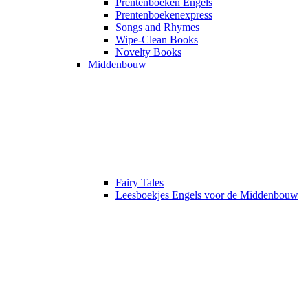
Prentenboeken Engels
Prentenboekenexpress
Songs and Rhymes
Wipe-Clean Books
Novelty Books
Middenbouw
Fairy Tales
Leesboekjes Engels voor de Middenbouw