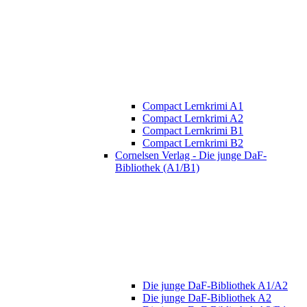
Compact Lernkrimi A1
Compact Lernkrimi A2
Compact Lernkrimi B1
Compact Lernkrimi B2
Cornelsen Verlag - Die junge DaF-
Bibliothek (A1/B1)
Die junge DaF-Bibliothek A1/A2
Die junge DaF-Bibliothek A2