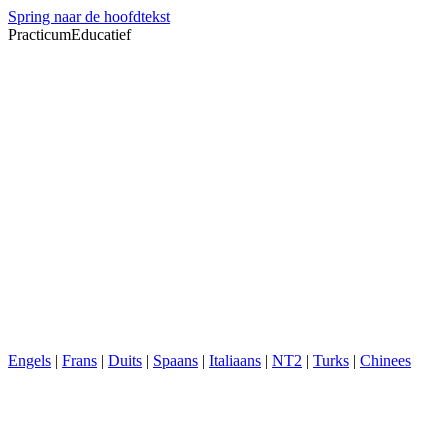
Spring naar de hoofdtekst
PracticumEducatief
Engels
|
Frans
|
Duits
|
Spaans
|
Italiaans
|
NT2
|
Turks
|
Chinees