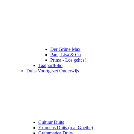
Der Grüne Max
Paul, Lisa & Co
Prima - Los geht's!
Taalportfolio
Duits Voortgezet Onderwijs
Cultuur Duits
Examens Duits (o.a. Goethe)
Grammatica Duits