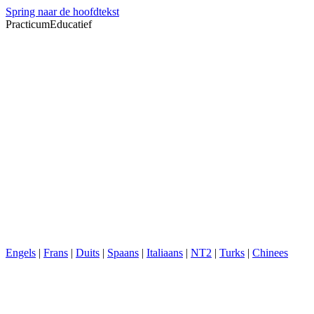
Spring naar de hoofdtekst
PracticumEducatief
Engels
|
Frans
|
Duits
|
Spaans
|
Italiaans
|
NT2
|
Turks
|
Chinees