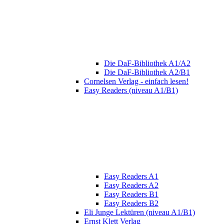
Die DaF-Bibliothek A1/A2
Die DaF-Bibliothek A2/B1
Cornelsen Verlag - einfach lesen!
Easy Readers (niveau A1/B1)
Easy Readers A1
Easy Readers A2
Easy Readers B1
Easy Readers B2
Eli Junge Lektüren (niveau A1/B1)
Ernst Klett Verlag