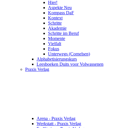
Hier!
Aspekte Neu
Kompass DaF
Kontext
Schritte
Akademie
Schritte im Beruf
Momente
Vielfalt
Fokus
Unterwegs (Cornelsen)
Alphabetisierungskurs
Leesboeken Duits voor Volwassenen
Praxis Verlag
Arena - Praxis Verlag
Werkstatt - Praxis Verlag