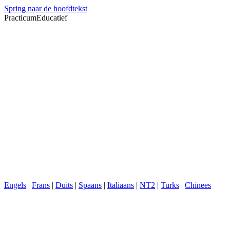
Spring naar de hoofdtekst
PracticumEducatief
Engels
|
Frans
|
Duits
|
Spaans
|
Italiaans
|
NT2
|
Turks
|
Chinees