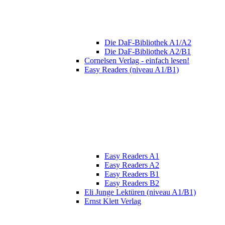
Die DaF-Bibliothek A1/A2
Die DaF-Bibliothek A2/B1
Cornelsen Verlag - einfach lesen!
Easy Readers (niveau A1/B1)
Easy Readers A1
Easy Readers A2
Easy Readers B1
Easy Readers B2
Eli Junge Lektüren (niveau A1/B1)
Ernst Klett Verlag