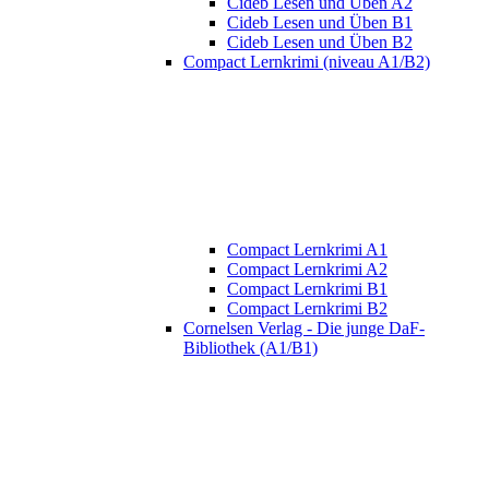
Cideb Lesen und Üben A2
Cideb Lesen und Üben B1
Cideb Lesen und Üben B2
Compact Lernkrimi (niveau A1/B2)
Compact Lernkrimi A1
Compact Lernkrimi A2
Compact Lernkrimi B1
Compact Lernkrimi B2
Cornelsen Verlag - Die junge DaF-
Bibliothek (A1/B1)