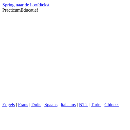
Spring naar de hoofdtekst
PracticumEducatief
Engels
|
Frans
|
Duits
|
Spaans
|
Italiaans
|
NT2
|
Turks
|
Chinees