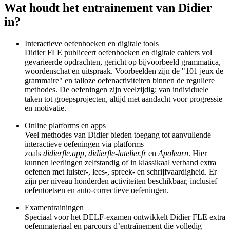
Wat houdt het entrainement van Didier
in?
Interactieve oefenboeken en digitale tools
Didier FLE publiceert oefenboeken en digitale cahiers vol
gevarieerde opdrachten, gericht op bijvoorbeeld grammatica,
woordenschat en uitspraak. Voorbeelden zijn de "101 jeux de
grammaire" en talloze oefenactiviteiten binnen de reguliere
methodes. De oefeningen zijn veelzijdig: van individuele
taken tot groepsprojecten, altijd met aandacht voor progressie
en motivatie.
Online platforms en apps
Veel methodes van Didier bieden toegang tot aanvullende
interactieve oefeningen via platforms
zoals
didierfle.app
,
didierfle-latelier.fr
en
Apolearn
. Hier
kunnen leerlingen zelfstandig of in klassikaal verband extra
oefenen met luister-, lees-, spreek- en schrijfvaardigheid. Er
zijn per niveau honderden activiteiten beschikbaar, inclusief
oefentoetsen en auto-correctieve oefeningen.
Examentrainingen
Speciaal voor het DELF-examen ontwikkelt Didier FLE extra
oefenmateriaal en parcours d’entraînement die volledig