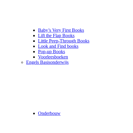
Baby’s Very First Books
Lift the Flap Books
Little Peep-Through Books
Look and Find books
Pop-up Books
Voorleesboeken
Engels Basisonderwijs
Onderbouw