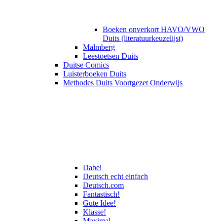
Boeken onverkort HAVO/VWO
Duits (literatuurkeuzelijst)
Malmberg
Leestoetsen Duits
Duitse Comics
Luisterboeken Duits
Methodes Duits Voortgezet Onderwijs
Dabei
Deutsch echt einfach
Deutsch.com
Fantastisch!
Gute Idee!
Klasse!
Maximal