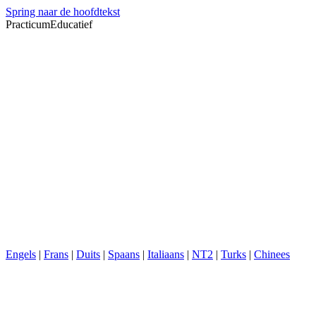
Spring naar de hoofdtekst
PracticumEducatief
Engels
|
Frans
|
Duits
|
Spaans
|
Italiaans
|
NT2
|
Turks
|
Chinees