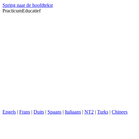
Spring naar de hoofdtekst
PracticumEducatief
Engels
|
Frans
|
Duits
|
Spaans
|
Italiaans
|
NT2
|
Turks
|
Chinees