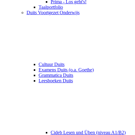
Prima - Los geht's!
Taalportfolio
Duits Voortgezet Onderwijs
Cultuur Duits
Examens Duits (o.a. Goethe)
Grammatica Duits
Leesboeken Duits
Cideb Lesen und Üben (niveau A1/B2)