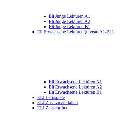
Eli Junge Lektüren A1
Eli Junge Lektüren A2
Eli Junge Lektüren B1
Eli Erwachsene Lektüren (niveau A1-B1)
Eli Erwachsene Lektüren A1
Eli Erwachsene Lektüren A2
Eli Erwachsene Lektüren B1
ELI Lernspiele
ELI Zusatzmaterialien
ELI Zeitschriften