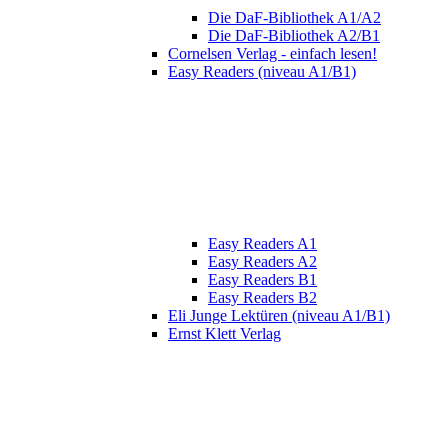
Die DaF-Bibliothek A1/A2
Die DaF-Bibliothek A2/B1
Cornelsen Verlag - einfach lesen!
Easy Readers (niveau A1/B1)
Easy Readers A1
Easy Readers A2
Easy Readers B1
Easy Readers B2
Eli Junge Lektüren (niveau A1/B1)
Ernst Klett Verlag