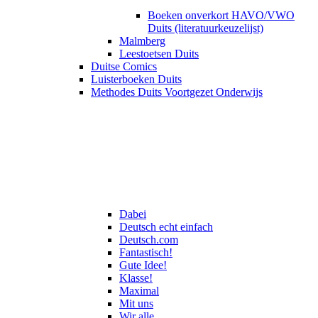
Boeken onverkort HAVO/VWO
Duits (literatuurkeuzelijst)
Malmberg
Leestoetsen Duits
Duitse Comics
Luisterboeken Duits
Methodes Duits Voortgezet Onderwijs
Dabei
Deutsch echt einfach
Deutsch.com
Fantastisch!
Gute Idee!
Klasse!
Maximal
Mit uns
Wir alle