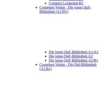
Compact Lernkrimi B2
Cornelsen Verlag - Die junge DaF-
Bibliothek (A1/B1)
Die junge DaF-Bibliothek A1/A2
Die junge DaF-Bibliothek A2
Die junge DaF-Bibliothek A2/B1
Cornelsen Verlag - Die Daf-Bibliothek
(A1/B1)