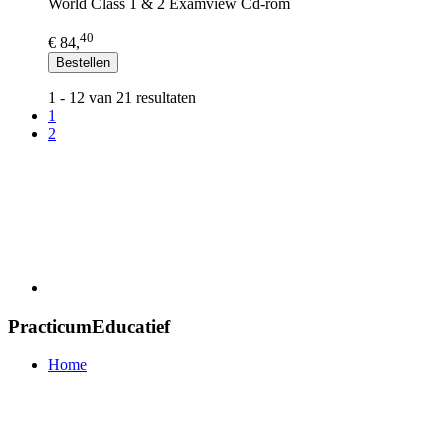
World Class 1 & 2 Examview Cd-rom
40
€ 84,
Bestellen
1 - 12 van 21 resultaten
1
2
PracticumEducatief
Home