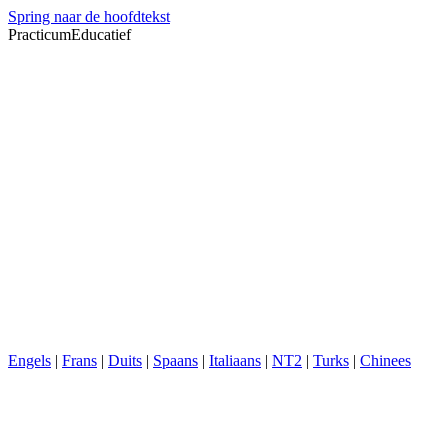
Spring naar de hoofdtekst
PracticumEducatief
Engels
|
Frans
|
Duits
|
Spaans
|
Italiaans
|
NT2
|
Turks
|
Chinees