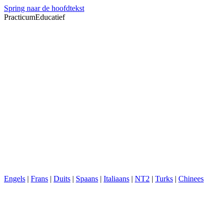
Spring naar de hoofdtekst
PracticumEducatief
Engels
|
Frans
|
Duits
|
Spaans
|
Italiaans
|
NT2
|
Turks
|
Chinees