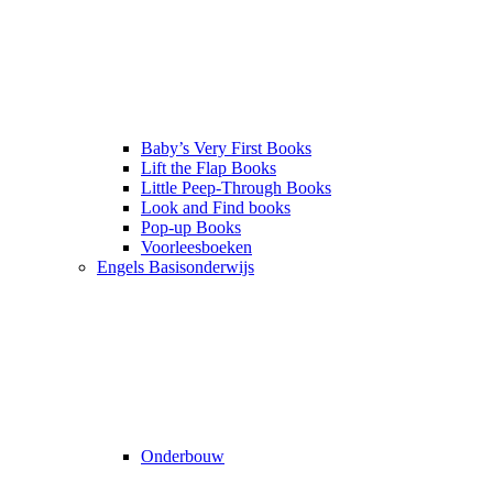
Baby’s Very First Books
Lift the Flap Books
Little Peep-Through Books
Look and Find books
Pop-up Books
Voorleesboeken
Engels Basisonderwijs
Onderbouw