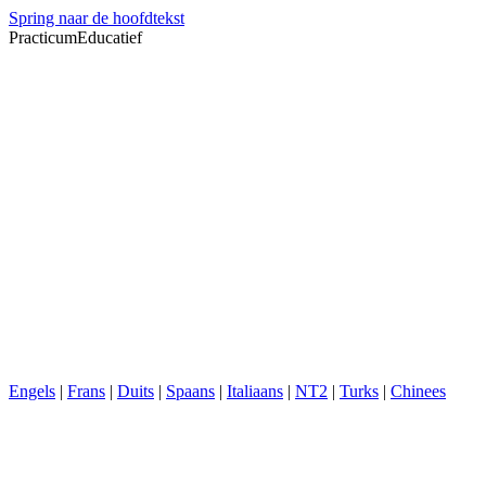
Spring naar de hoofdtekst
PracticumEducatief
Engels
|
Frans
|
Duits
|
Spaans
|
Italiaans
|
NT2
|
Turks
|
Chinees