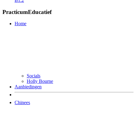
B1.2
PracticumEducatief
Home
Socials
Holly Bourne
Aanbiedingen
Chinees