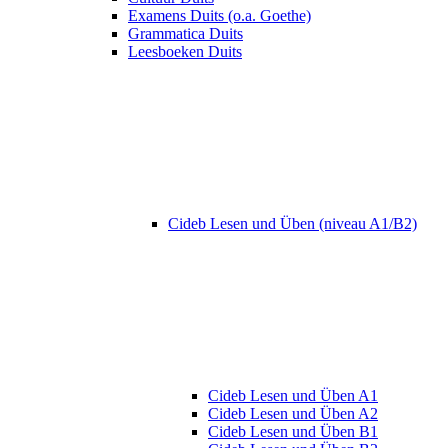
Examens Duits (o.a. Goethe)
Grammatica Duits
Leesboeken Duits
Cideb Lesen und Üben (niveau A1/B2)
Cideb Lesen und Üben A1
Cideb Lesen und Üben A2
Cideb Lesen und Üben B1