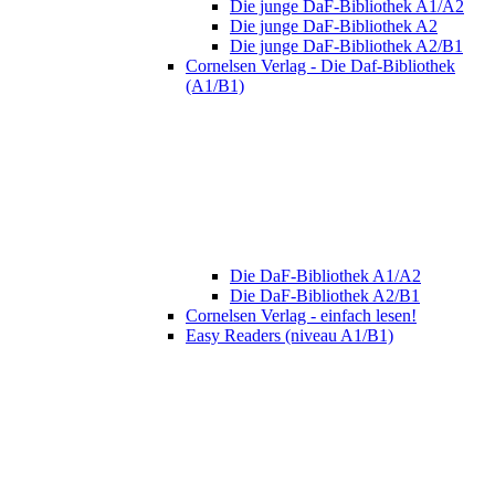
Die junge DaF-Bibliothek A1/A2
Die junge DaF-Bibliothek A2
Die junge DaF-Bibliothek A2/B1
Cornelsen Verlag - Die Daf-Bibliothek
(A1/B1)
Die DaF-Bibliothek A1/A2
Die DaF-Bibliothek A2/B1
Cornelsen Verlag - einfach lesen!
Easy Readers (niveau A1/B1)