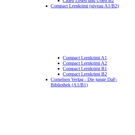
Cideb Lesen und Üben B2
Compact Lernkrimi (niveau A1/B2)
Compact Lernkrimi A1
Compact Lernkrimi A2
Compact Lernkrimi B1
Compact Lernkrimi B2
Cornelsen Verlag - Die junge DaF-
Bibliothek (A1/B1)