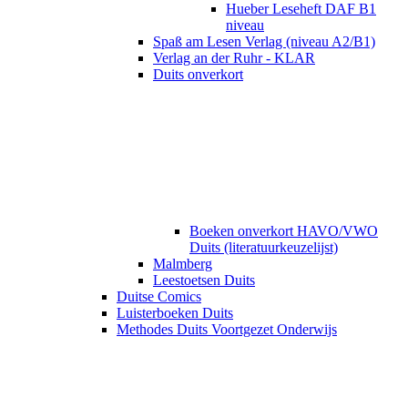
Hueber Leseheft DAF B1
niveau
Spaß am Lesen Verlag (niveau A2/B1)
Verlag an der Ruhr - KLAR
Duits onverkort
Boeken onverkort HAVO/VWO
Duits (literatuurkeuzelijst)
Malmberg
Leestoetsen Duits
Duitse Comics
Luisterboeken Duits
Methodes Duits Voortgezet Onderwijs