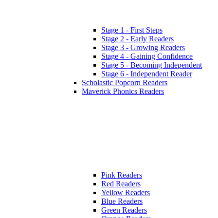
Stage 1 - First Steps
Stage 2 - Early Readers
Stage 3 - Growing Readers
Stage 4 - Gaining Confidence
Stage 5 - Becoming Independent
Stage 6 - Independent Reader
Scholastic Popcorn Readers
Maverick Phonics Readers
Pink Readers
Red Readers
Yellow Readers
Blue Readers
Green Readers