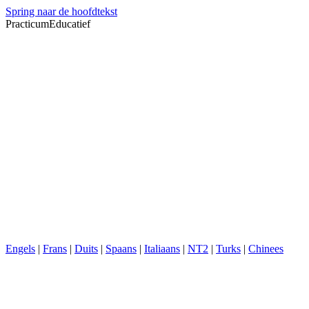
Spring naar de hoofdtekst
PracticumEducatief
Engels
|
Frans
|
Duits
|
Spaans
|
Italiaans
|
NT2
|
Turks
|
Chinees