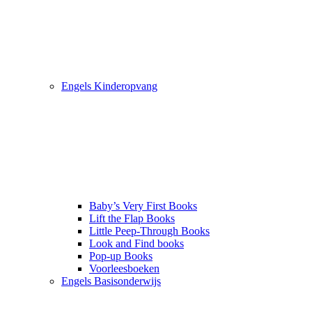
Engels Kinderopvang
Baby’s Very First Books
Lift the Flap Books
Little Peep-Through Books
Look and Find books
Pop-up Books
Voorleesboeken
Engels Basisonderwijs