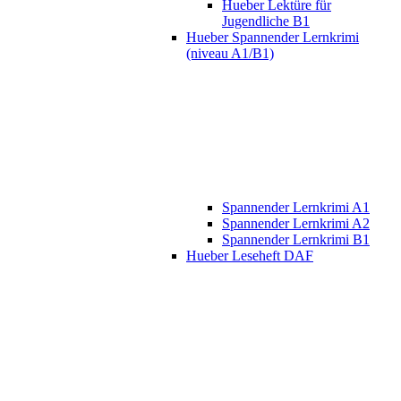
Hueber Lektüre für
Jugendliche B1
Hueber Spannender Lernkrimi
(niveau A1/B1)
Spannender Lernkrimi A1
Spannender Lernkrimi A2
Spannender Lernkrimi B1
Hueber Leseheft DAF