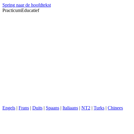
Spring naar de hoofdtekst
PracticumEducatief
Engels
|
Frans
|
Duits
|
Spaans
|
Italiaans
|
NT2
|
Turks
|
Chinees