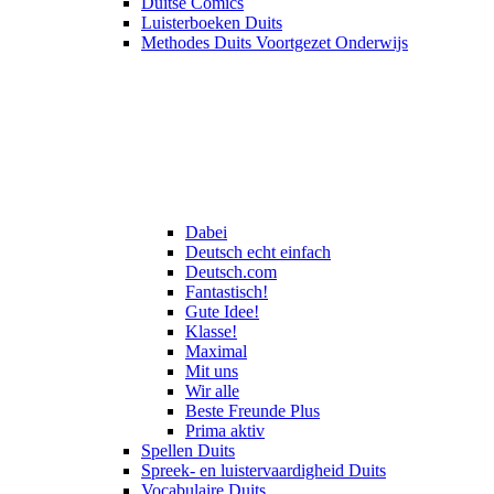
Duitse Comics
Luisterboeken Duits
Methodes Duits Voortgezet Onderwijs
Dabei
Deutsch echt einfach
Deutsch.com
Fantastisch!
Gute Idee!
Klasse!
Maximal
Mit uns
Wir alle
Beste Freunde Plus
Prima aktiv
Spellen Duits
Spreek- en luistervaardigheid Duits
Vocabulaire Duits