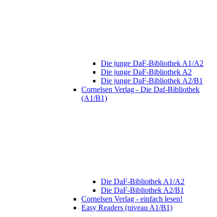
Die junge DaF-Bibliothek A1/A2
Die junge DaF-Bibliothek A2
Die junge DaF-Bibliothek A2/B1
Cornelsen Verlag - Die Daf-Bibliothek
(A1/B1)
Die DaF-Bibliothek A1/A2
Die DaF-Bibliothek A2/B1
Cornelsen Verlag - einfach lesen!
Easy Readers (niveau A1/B1)