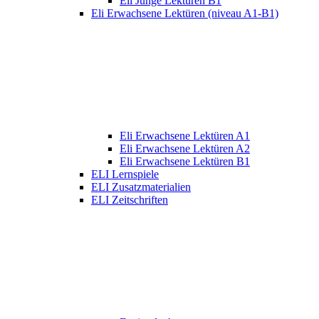
Eli Junge Lektüren B1
Eli Erwachsene Lektüren (niveau A1-B1)
Eli Erwachsene Lektüren A1
Eli Erwachsene Lektüren A2
Eli Erwachsene Lektüren B1
ELI Lernspiele
ELI Zusatzmaterialien
ELI Zeitschriften