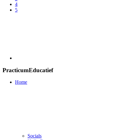
4
5
PracticumEducatief
Home
Socials