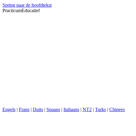
Spring naar de hoofdtekst
PracticumEducatief
Engels
|
Frans
|
Duits
|
Spaans
|
Italiaans
|
NT2
|
Turks
|
Chinees