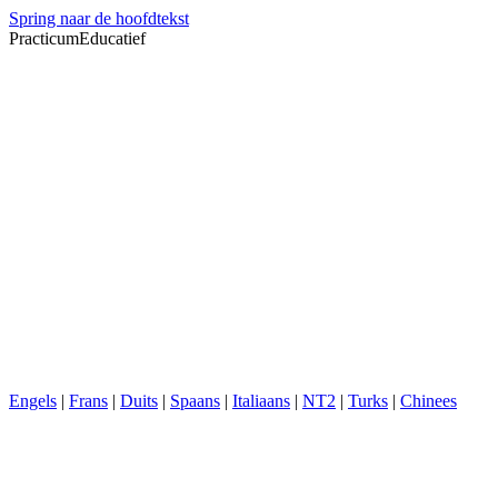
Spring naar de hoofdtekst
PracticumEducatief
Engels
|
Frans
|
Duits
|
Spaans
|
Italiaans
|
NT2
|
Turks
|
Chinees