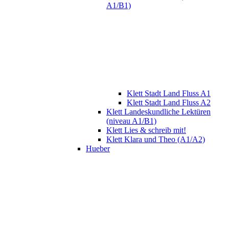
A1/B1)
Klett Stadt Land Fluss A1
Klett Stadt Land Fluss A2
Klett Landeskundliche Lektüren
(niveau A1/B1)
Klett Lies & schreib mit!
Klett Klara und Theo (A1/A2)
Hueber