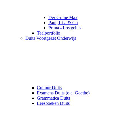
Der Grüne Max
Paul, Lisa & Co
Prima - Los geht's!
Taalportfolio
Duits Voortgezet Onderwijs
Cultuur Duits
Examens Duits (o.a. Goethe)
Grammatica Duits
Leesboeken Duits