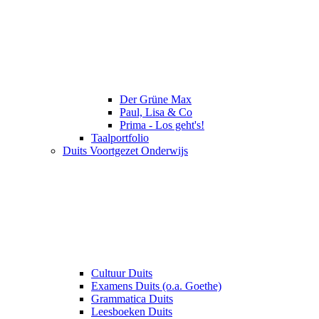
Der Grüne Max
Paul, Lisa & Co
Prima - Los geht's!
Taalportfolio
Duits Voortgezet Onderwijs
Cultuur Duits
Examens Duits (o.a. Goethe)
Grammatica Duits
Leesboeken Duits