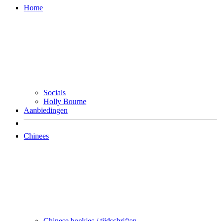
Home
Socials
Holly Bourne
Aanbiedingen
Chinees
Chinese boekjes / tijdschriften