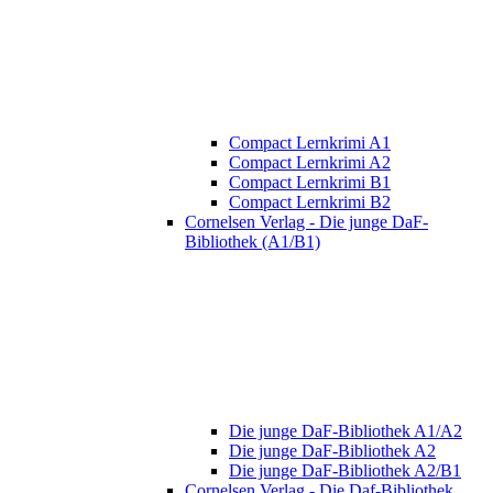
Compact Lernkrimi A1
Compact Lernkrimi A2
Compact Lernkrimi B1
Compact Lernkrimi B2
Cornelsen Verlag - Die junge DaF-
Bibliothek (A1/B1)
Die junge DaF-Bibliothek A1/A2
Die junge DaF-Bibliothek A2
Die junge DaF-Bibliothek A2/B1
Cornelsen Verlag - Die Daf-Bibliothek