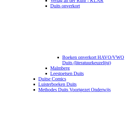
Verlag an der Ruhr - KLAR
Duits onverkort
Boeken onverkort HAVO/VWO
Duits (literatuurkeuzelijst)
Malmberg
Leestoetsen Duits
Duitse Comics
Luisterboeken Duits
Methodes Duits Voortgezet Onderwijs