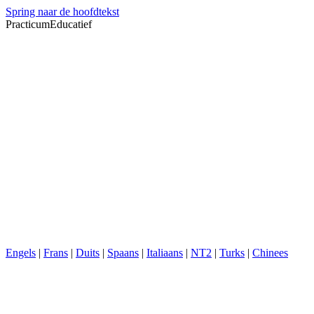
Spring naar de hoofdtekst
PracticumEducatief
Engels
|
Frans
|
Duits
|
Spaans
|
Italiaans
|
NT2
|
Turks
|
Chinees