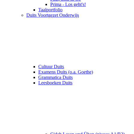
Prima - Los geht's!
Taalportfolio
Duits Voortgezet Onderwijs
Cultuur Duits
Examens Duits (o.a. Goethe)
Grammatica Duits
Leesboeken Duits