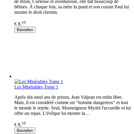
de Réan. Curieuse et aventureuse, elle fait beaucoup de
bêtises. À chaque fois, sa mère la punit et son cousin Paul lui
montre le droit chemin.
10
€ 8,
Bestellen
Les Misérables Tome 1
Après dix-neuf ans de prison, Jean Valjean est enfin libre.
Mais, il est considéré comme un "homme dangereux" et tout
le monde le rejette. Seul, Monseigneur Myriel l'accueille et lui
offre un repas. L'évêque lui montre la…
10
€ 8,
Bestellen