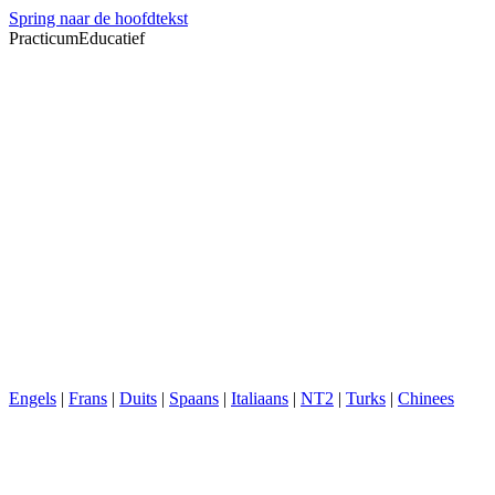
Spring naar de hoofdtekst
PracticumEducatief
Engels
|
Frans
|
Duits
|
Spaans
|
Italiaans
|
NT2
|
Turks
|
Chinees