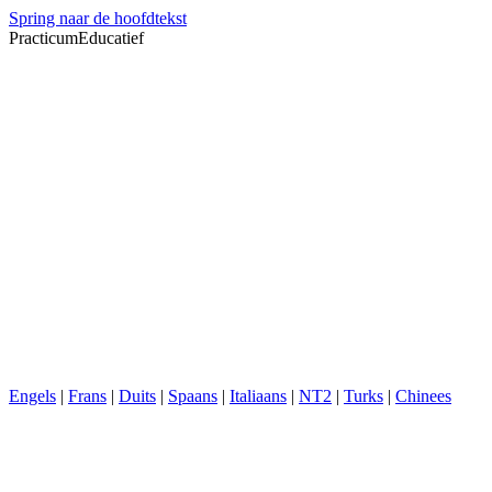
Spring naar de hoofdtekst
PracticumEducatief
Engels
|
Frans
|
Duits
|
Spaans
|
Italiaans
|
NT2
|
Turks
|
Chinees