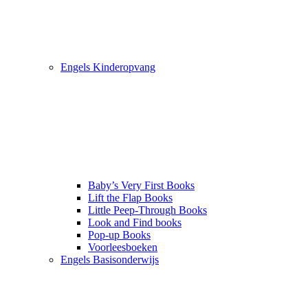
Engels Kinderopvang
Baby’s Very First Books
Lift the Flap Books
Little Peep-Through Books
Look and Find books
Pop-up Books
Voorleesboeken
Engels Basisonderwijs