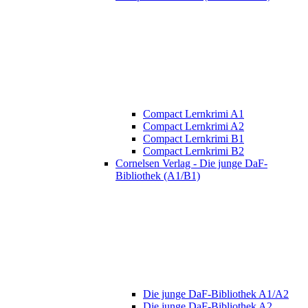
Compact Lernkrimi A1
Compact Lernkrimi A2
Compact Lernkrimi B1
Compact Lernkrimi B2
Cornelsen Verlag - Die junge DaF-
Bibliothek (A1/B1)
Die junge DaF-Bibliothek A1/A2
Die junge DaF-Bibliothek A2