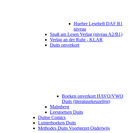
Hueber Leseheft DAF B1
niveau
Spaß am Lesen Verlag (niveau A2/B1)
Verlag an der Ruhr - KLAR
Duits onverkort
Boeken onverkort HAVO/VWO
Duits (literatuurkeuzelijst)
Malmberg
Leestoetsen Duits
Duitse Comics
Luisterboeken Duits
Methodes Duits Voortgezet Onderwijs