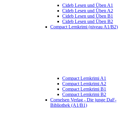
Cideb Lesen und Üben A1
Cideb Lesen und Üben A2
Cideb Lesen und Üben B1
Cideb Lesen und Üben B2
Compact Lernkrimi (niveau A1/B2)
Compact Lernkrimi A1
Compact Lernkrimi A2
Compact Lernkrimi B1
Compact Lernkrimi B2
Cornelsen Verlag - Die junge DaF-
Bibliothek (A1/B1)