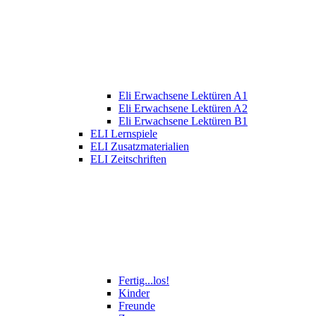
Eli Erwachsene Lektüren A1
Eli Erwachsene Lektüren A2
Eli Erwachsene Lektüren B1
ELI Lernspiele
ELI Zusatzmaterialien
ELI Zeitschriften
Fertig...los!
Kinder
Freunde