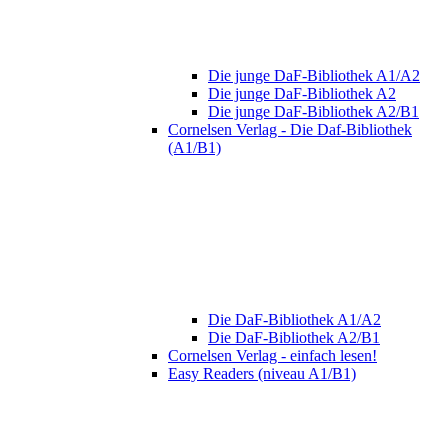
Die junge DaF-Bibliothek A1/A2
Die junge DaF-Bibliothek A2
Die junge DaF-Bibliothek A2/B1
Cornelsen Verlag - Die Daf-Bibliothek
(A1/B1)
Die DaF-Bibliothek A1/A2
Die DaF-Bibliothek A2/B1
Cornelsen Verlag - einfach lesen!
Easy Readers (niveau A1/B1)