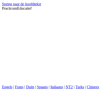
Spring naar de hoofdtekst
PracticumEducatief
Engels
|
Frans
|
Duits
|
Spaans
|
Italiaans
|
NT2
|
Turks
|
Chinees