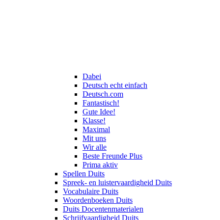
Dabei
Deutsch echt einfach
Deutsch.com
Fantastisch!
Gute Idee!
Klasse!
Maximal
Mit uns
Wir alle
Beste Freunde Plus
Prima aktiv
Spellen Duits
Spreek- en luistervaardigheid Duits
Vocabulaire Duits
Woordenboeken Duits
Duits Docentenmaterialen
Schrijfvaardigheid Duits