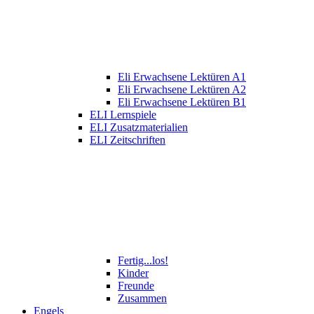
Eli Erwachsene Lektüren A1
Eli Erwachsene Lektüren A2
Eli Erwachsene Lektüren B1
ELI Lernspiele
ELI Zusatzmaterialien
ELI Zeitschriften
Fertig...los!
Kinder
Freunde
Zusammen
Engels