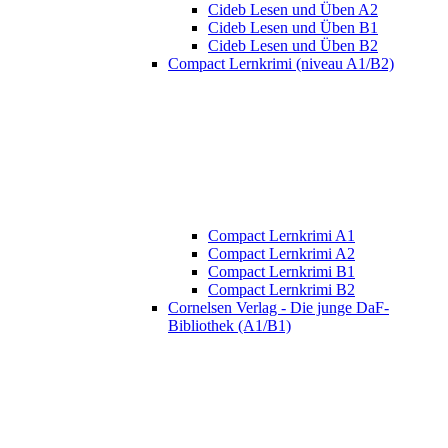
Cideb Lesen und Üben A2
Cideb Lesen und Üben B1
Cideb Lesen und Üben B2
Compact Lernkrimi (niveau A1/B2)
Compact Lernkrimi A1
Compact Lernkrimi A2
Compact Lernkrimi B1
Compact Lernkrimi B2
Cornelsen Verlag - Die junge DaF-
Bibliothek (A1/B1)