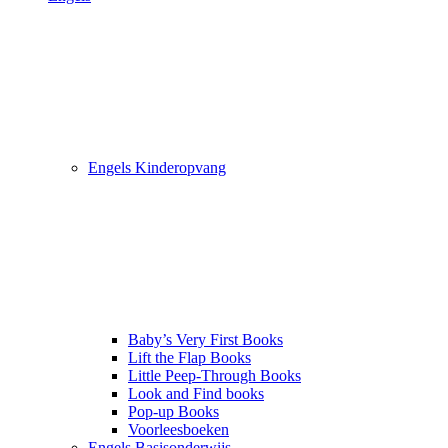
Engels Kinderopvang
Baby’s Very First Books
Lift the Flap Books
Little Peep-Through Books
Look and Find books
Pop-up Books
Voorleesboeken
Engels Basisonderwijs