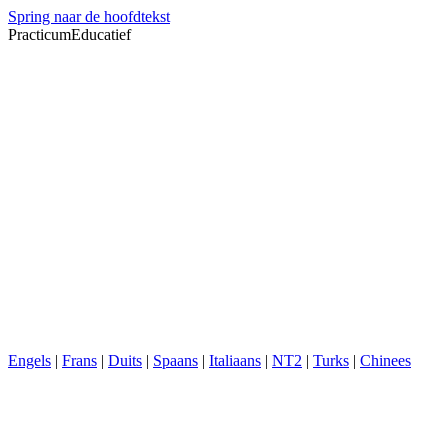
Spring naar de hoofdtekst
PracticumEducatief
Engels
|
Frans
|
Duits
|
Spaans
|
Italiaans
|
NT2
|
Turks
|
Chinees