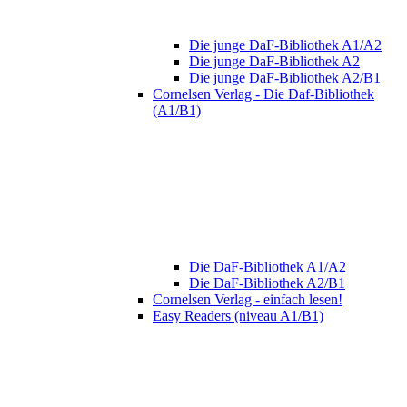
Die junge DaF-Bibliothek A1/A2
Die junge DaF-Bibliothek A2
Die junge DaF-Bibliothek A2/B1
Cornelsen Verlag - Die Daf-Bibliothek
(A1/B1)
Die DaF-Bibliothek A1/A2
Die DaF-Bibliothek A2/B1
Cornelsen Verlag - einfach lesen!
Easy Readers (niveau A1/B1)