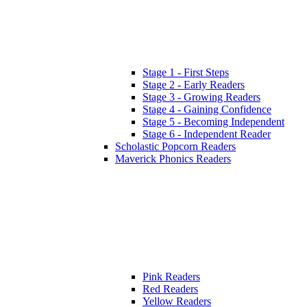
Stage 1 - First Steps
Stage 2 - Early Readers
Stage 3 - Growing Readers
Stage 4 - Gaining Confidence
Stage 5 - Becoming Independent
Stage 6 - Independent Reader
Scholastic Popcorn Readers
Maverick Phonics Readers
Pink Readers
Red Readers
Yellow Readers