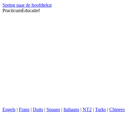
Spring naar de hoofdtekst
PracticumEducatief
Engels
|
Frans
|
Duits
|
Spaans
|
Italiaans
|
NT2
|
Turks
|
Chinees