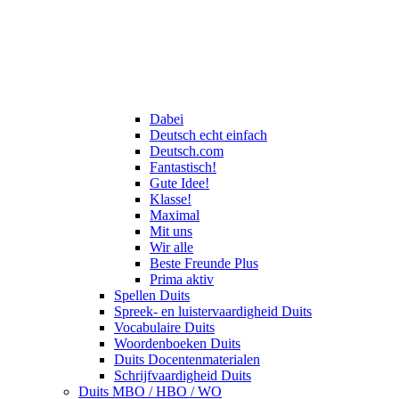
Dabei
Deutsch echt einfach
Deutsch.com
Fantastisch!
Gute Idee!
Klasse!
Maximal
Mit uns
Wir alle
Beste Freunde Plus
Prima aktiv
Spellen Duits
Spreek- en luistervaardigheid Duits
Vocabulaire Duits
Woordenboeken Duits
Duits Docentenmaterialen
Schrijfvaardigheid Duits
Duits MBO / HBO / WO