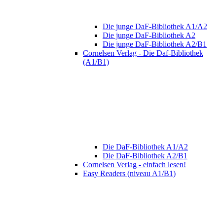
Die junge DaF-Bibliothek A1/A2
Die junge DaF-Bibliothek A2
Die junge DaF-Bibliothek A2/B1
Cornelsen Verlag - Die Daf-Bibliothek
(A1/B1)
Die DaF-Bibliothek A1/A2
Die DaF-Bibliothek A2/B1
Cornelsen Verlag - einfach lesen!
Easy Readers (niveau A1/B1)