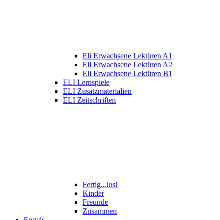
Eli Erwachsene Lektüren A1
Eli Erwachsene Lektüren A2
Eli Erwachsene Lektüren B1
ELI Lernspiele
ELI Zusatzmaterialien
ELI Zeitschriften
Fertig...los!
Kinder
Freunde
Zusammen
Engels