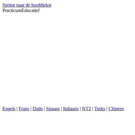
Spring naar de hoofdtekst
PracticumEducatief
Engels
|
Frans
|
Duits
|
Spaans
|
Italiaans
|
NT2
|
Turks
|
Chinees