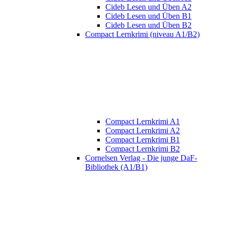
Cideb Lesen und Üben A2
Cideb Lesen und Üben B1
Cideb Lesen und Üben B2
Compact Lernkrimi (niveau A1/B2)
Compact Lernkrimi A1
Compact Lernkrimi A2
Compact Lernkrimi B1
Compact Lernkrimi B2
Cornelsen Verlag - Die junge DaF-
Bibliothek (A1/B1)