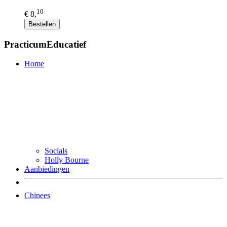
10
€ 8,
Bestellen
PracticumEducatief
Home
Socials
Holly Bourne
Aanbiedingen
Chinees