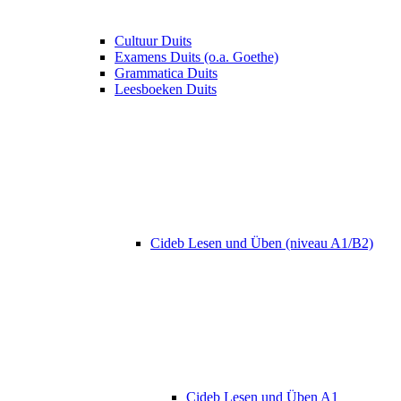
Cultuur Duits
Examens Duits (o.a. Goethe)
Grammatica Duits
Leesboeken Duits
Cideb Lesen und Üben (niveau A1/B2)
Cideb Lesen und Üben A1