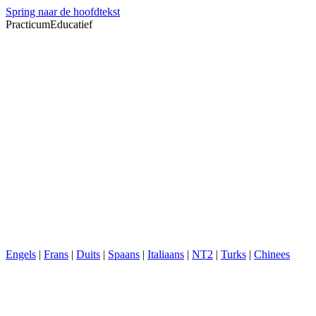
Spring naar de hoofdtekst
PracticumEducatief
Engels
|
Frans
|
Duits
|
Spaans
|
Italiaans
|
NT2
|
Turks
|
Chinees