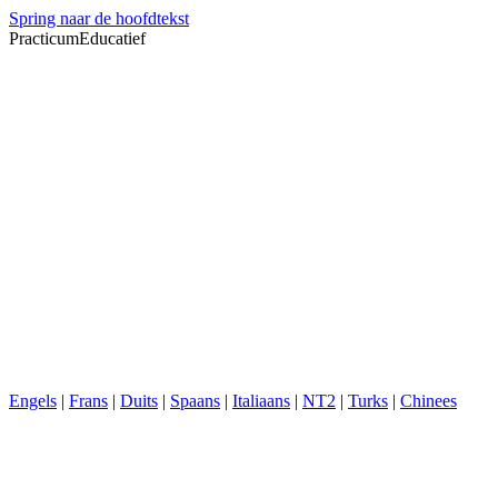
Spring naar de hoofdtekst
PracticumEducatief
Engels
|
Frans
|
Duits
|
Spaans
|
Italiaans
|
NT2
|
Turks
|
Chinees