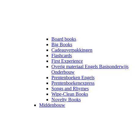
Board books
Big Books
Cadeauverpakkingen
Flashcards
First Experience
Overig materiaal Engels Basisonderwijs
Onderbouw
Prentenboeken Engels
Prentenboekenexpress
Songs and Rhymes
Wipe-Clean Books
Novelty Books
Middenbouw