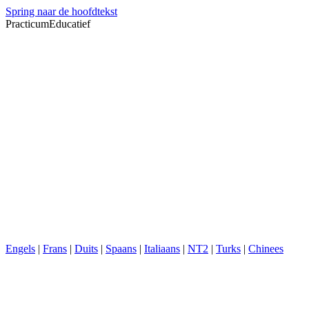
Spring naar de hoofdtekst
PracticumEducatief
Engels
|
Frans
|
Duits
|
Spaans
|
Italiaans
|
NT2
|
Turks
|
Chinees