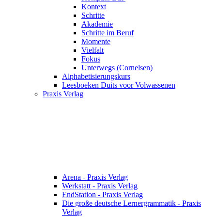
Kontext
Schritte
Akademie
Schritte im Beruf
Momente
Vielfalt
Fokus
Unterwegs (Cornelsen)
Alphabetisierungskurs
Leesboeken Duits voor Volwassenen
Praxis Verlag
Arena - Praxis Verlag
Werkstatt - Praxis Verlag
EndStation - Praxis Verlag
Die große deutsche Lernergrammatik - Praxis
Verlag