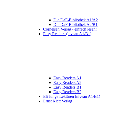
Die DaF-Bibliothek A1/A2
Die DaF-Bibliothek A2/B1
Cornelsen Verlag - einfach lesen!
Easy Readers (niveau A1/B1)
Easy Readers A1
Easy Readers A2
Easy Readers B1
Easy Readers B2
Eli Junge Lektüren (niveau A1/B1)
Ernst Klett Verlag