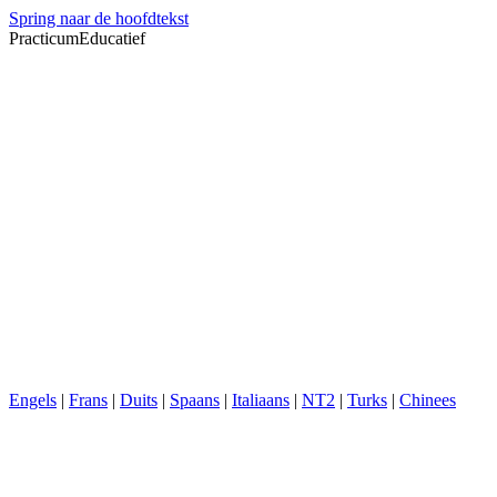
Spring naar de hoofdtekst
PracticumEducatief
Engels
|
Frans
|
Duits
|
Spaans
|
Italiaans
|
NT2
|
Turks
|
Chinees