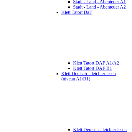
Stadt - Land - Abenteuer A1
Stadt - Land - Abenteuer A2
Klett Tatort DaF
Klett Tatort DAF A1/A2
Klett Tatort DAF B1
Klett Deutsch – leichter lesen
(niveau A1/B1)
Klett Deutsch - leichter lesen