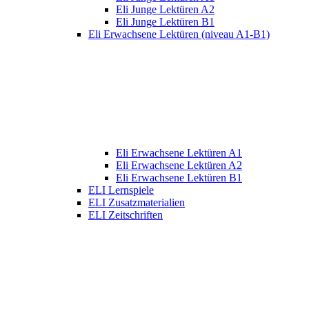
Eli Junge Lektüren A2
Eli Junge Lektüren B1
Eli Erwachsene Lektüren (niveau A1-B1)
Eli Erwachsene Lektüren A1
Eli Erwachsene Lektüren A2
Eli Erwachsene Lektüren B1
ELI Lernspiele
ELI Zusatzmaterialien
ELI Zeitschriften