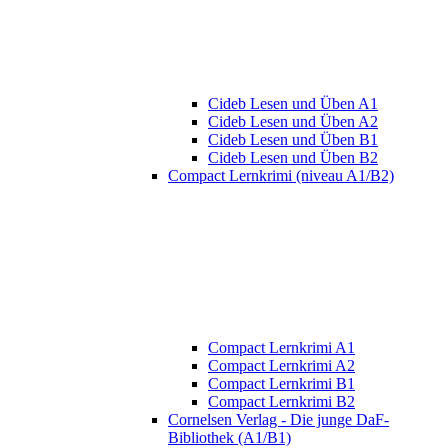
Cideb Lesen und Üben A1
Cideb Lesen und Üben A2
Cideb Lesen und Üben B1
Cideb Lesen und Üben B2
Compact Lernkrimi (niveau A1/B2)
Compact Lernkrimi A1
Compact Lernkrimi A2
Compact Lernkrimi B1
Compact Lernkrimi B2
Cornelsen Verlag - Die junge DaF-
Bibliothek (A1/B1)