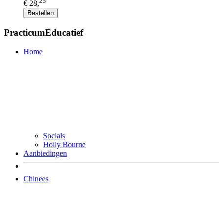
25
€ 28,
Bestellen
PracticumEducatief
Home
Socials
Holly Bourne
Aanbiedingen
Chinees