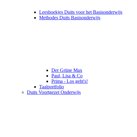
Leesboekjes Duits voor het Basisonderwijs
Methodes Duits Basisonderwijs
Der Grüne Max
Paul, Lisa & Co
Prima - Los geht's!
Taalportfolio
Duits Voortgezet Onderwijs