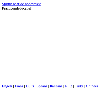
Spring naar de hoofdtekst
PracticumEducatief
Engels
|
Frans
|
Duits
|
Spaans
|
Italiaans
|
NT2
|
Turks
|
Chinees