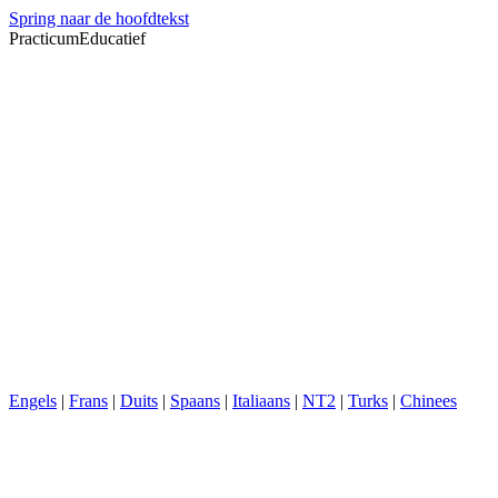
Spring naar de hoofdtekst
PracticumEducatief
Engels
|
Frans
|
Duits
|
Spaans
|
Italiaans
|
NT2
|
Turks
|
Chinees