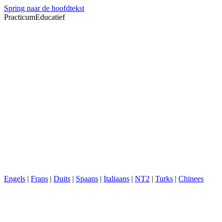
Spring naar de hoofdtekst
PracticumEducatief
Engels
|
Frans
|
Duits
|
Spaans
|
Italiaans
|
NT2
|
Turks
|
Chinees