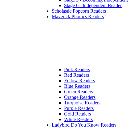
Stage 6 - Independent Reader
Scholastic Popcorn Readers
Maverick Phonics Readers
Pink Readers
Red Readers
Yellow Readers
Blue Readers
Green Readers
Orange Readers
Turquoise Readers
Purple Readers
Gold Readers
White Readers
Ladybird Do You Know Readers