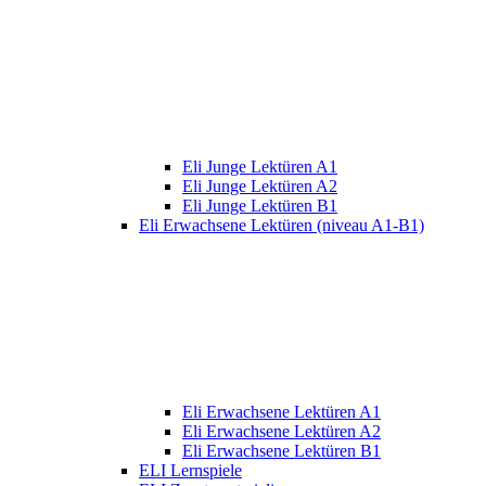
Eli Junge Lektüren A1
Eli Junge Lektüren A2
Eli Junge Lektüren B1
Eli Erwachsene Lektüren (niveau A1-B1)
Eli Erwachsene Lektüren A1
Eli Erwachsene Lektüren A2
Eli Erwachsene Lektüren B1
ELI Lernspiele