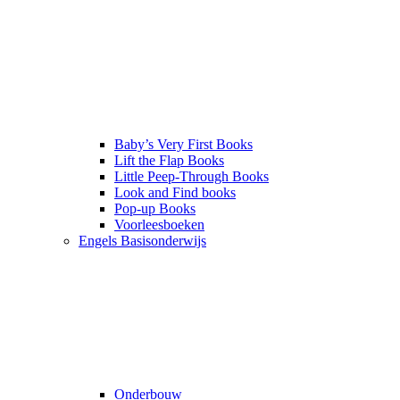
Baby’s Very First Books
Lift the Flap Books
Little Peep-Through Books
Look and Find books
Pop-up Books
Voorleesboeken
Engels Basisonderwijs
Onderbouw