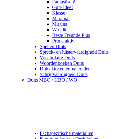
Fantastisch!
Gute Idee!
Klasse!
Maximal
Mit uns
Wir alle
Beste Freunde Plus
Prima aktiv
Spellen Duits
Spreek- en luistervaardigheid Duits
Vocabulaire Duits
Woordenboeken Duits
Duits Docentenmaterialen
Schrijfvaardigheid Duits
Duits MBO / HBO / WO
Fachspezifische materialien
Kommunikativen Fertigkeiten