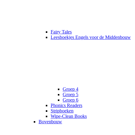
Fairy Tales
Leesboekjes Engels voor de Middenbouw
Groep 4
Groep 5
Groep 6
Phonics Readers
Stripboeken
Wipe-Clean Books
Bovenbouw