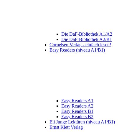
Die DaF-Bibliothek A1/A2
Die DaF-Bibliothek A2/B1
Cornelsen Verlag - einfach lesen!
Easy Readers (niveau A1/B1)
Easy Readers A1
Easy Readers A2
Easy Readers B1
Easy Readers B2
Eli Junge Lektüren (niveau A1/B1)
Ernst Klett Verlag