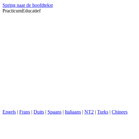
Spring naar de hoofdtekst
PracticumEducatief
Engels
|
Frans
|
Duits
|
Spaans
|
Italiaans
|
NT2
|
Turks
|
Chinees