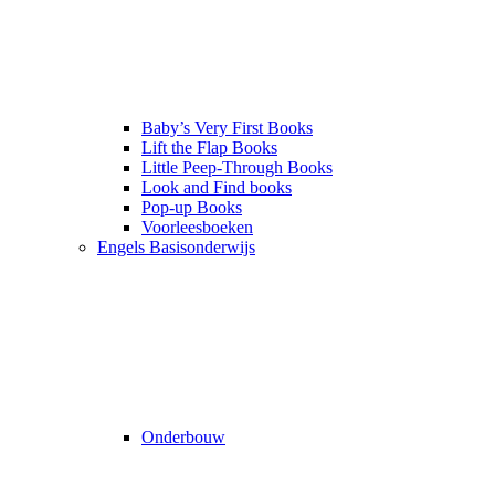
Baby’s Very First Books
Lift the Flap Books
Little Peep-Through Books
Look and Find books
Pop-up Books
Voorleesboeken
Engels Basisonderwijs
Onderbouw