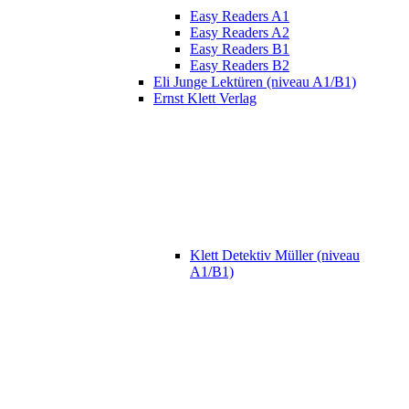
Easy Readers A1
Easy Readers A2
Easy Readers B1
Easy Readers B2
Eli Junge Lektüren (niveau A1/B1)
Ernst Klett Verlag
Klett Detektiv Müller (niveau
A1/B1)