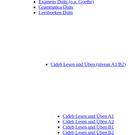
Examens Duits (o.a. Goethe)
Grammatica Duits
Leesboeken Duits
Cideb Lesen und Üben (niveau A1/B2)
Cideb Lesen und Üben A1
Cideb Lesen und Üben A2
Cideb Lesen und Üben B1
Cideb Lesen und Üben B2