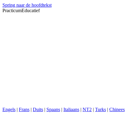
Spring naar de hoofdtekst
PracticumEducatief
Engels
|
Frans
|
Duits
|
Spaans
|
Italiaans
|
NT2
|
Turks
|
Chinees