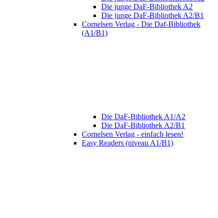
Die junge DaF-Bibliothek A2
Die junge DaF-Bibliothek A2/B1
Cornelsen Verlag - Die Daf-Bibliothek
(A1/B1)
Die DaF-Bibliothek A1/A2
Die DaF-Bibliothek A2/B1
Cornelsen Verlag - einfach lesen!
Easy Readers (niveau A1/B1)