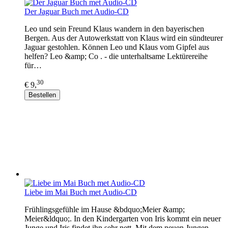
Der Jaguar Buch met Audio-CD
Leo und sein Freund Klaus wandern in den bayerischen
Bergen. Aus der Autowerkstatt von Klaus wird ein sündteurer
Jaguar gestohlen. Können Leo und Klaus vom Gipfel aus
helfen? Leo &amp; Co . - die unterhaltsame Lektürereihe
für…
30
€ 9,
Bestellen
Liebe im Mai Buch met Audio-CD
Frühlingsgefühle im Hause &bdquo;Meier &amp;
Meier&ldquo;. In den Kindergarten von Iris kommt ein neuer
Junge und Iris findet ihn sehr nett. Mit dem neuen Jungen