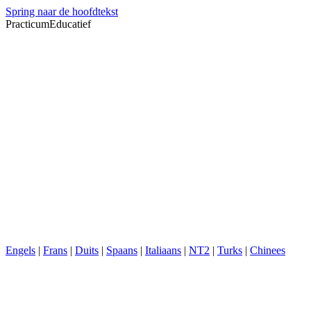
Spring naar de hoofdtekst
PracticumEducatief
Engels
|
Frans
|
Duits
|
Spaans
|
Italiaans
|
NT2
|
Turks
|
Chinees