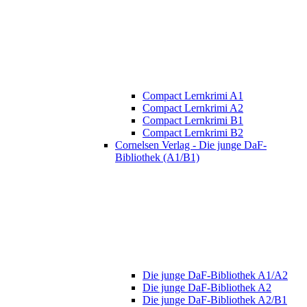
Compact Lernkrimi A1
Compact Lernkrimi A2
Compact Lernkrimi B1
Compact Lernkrimi B2
Cornelsen Verlag - Die junge DaF-
Bibliothek (A1/B1)
Die junge DaF-Bibliothek A1/A2
Die junge DaF-Bibliothek A2
Die junge DaF-Bibliothek A2/B1