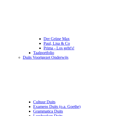
Der Grüne Max
Paul, Lisa & Co
Prima - Los geht's!
Taalportfolio
Duits Voortgezet Onderwijs
Cultuur Duits
Examens Duits (o.a. Goethe)
Grammatica Duits
Leesboeken Duits