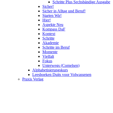
Schritte Plus Sechsbändige Ausgabe
Sicher!
Sicher in Alltag und Beruf!
Starten Wir!
Hier!
Aspekte Neu
Kompass DaF
Kontext
Schritte
Akademie
Schritte im Beruf
Momente
Vielfalt
Fokus
Unterwegs (Cornelsen)
Alphabetisierungskurs
Leesboeken Duits voor Volwassenen
Praxis Verlag