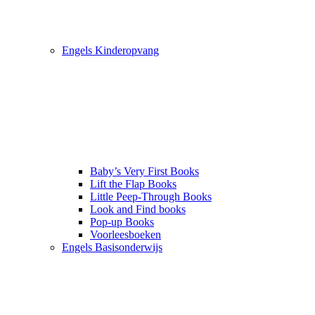
Engels Kinderopvang
Baby’s Very First Books
Lift the Flap Books
Little Peep-Through Books
Look and Find books
Pop-up Books
Voorleesboeken
Engels Basisonderwijs