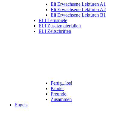
Eli Erwachsene Lektüren A1
Eli Erwachsene Lektüren A2
Eli Erwachsene Lektüren B1
ELI Lernspiele
ELI Zusatzmaterialien
ELI Zeitschriften
Fertig...los!
Kinder
Freunde
Zusammen
Engels