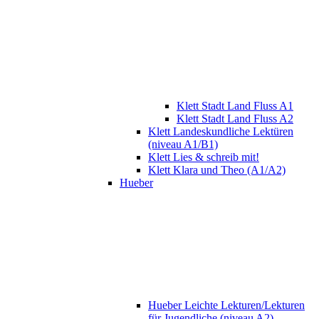
Klett Stadt Land Fluss A1
Klett Stadt Land Fluss A2
Klett Landeskundliche Lektüren
(niveau A1/B1)
Klett Lies & schreib mit!
Klett Klara und Theo (A1/A2)
Hueber
Hueber Leichte Lekturen/Lekturen
für Jugendliche (niveau A2)