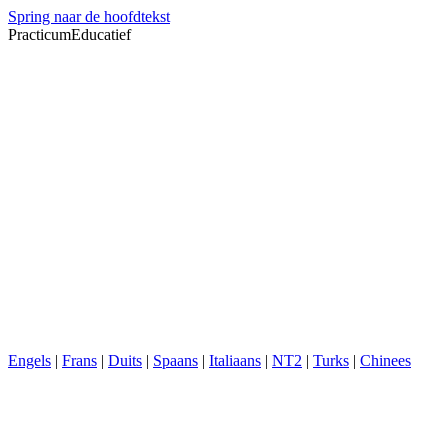
Spring naar de hoofdtekst
PracticumEducatief
Engels
|
Frans
|
Duits
|
Spaans
|
Italiaans
|
NT2
|
Turks
|
Chinees