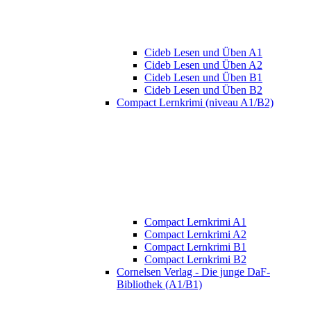
Cideb Lesen und Üben A1
Cideb Lesen und Üben A2
Cideb Lesen und Üben B1
Cideb Lesen und Üben B2
Compact Lernkrimi (niveau A1/B2)
Compact Lernkrimi A1
Compact Lernkrimi A2
Compact Lernkrimi B1
Compact Lernkrimi B2
Cornelsen Verlag - Die junge DaF-
Bibliothek (A1/B1)