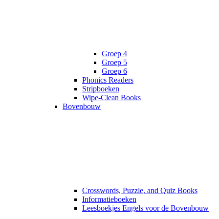
Groep 4
Groep 5
Groep 6
Phonics Readers
Stripboeken
Wipe-Clean Books
Bovenbouw
Crosswords, Puzzle, and Quiz Books
Informatieboeken
Leesboekjes Engels voor de Bovenbouw