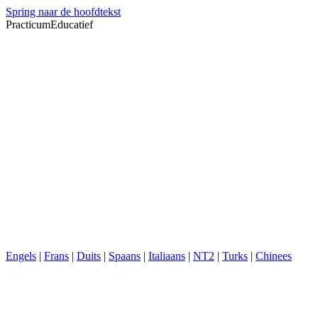
Spring naar de hoofdtekst
PracticumEducatief
Engels
|
Frans
|
Duits
|
Spaans
|
Italiaans
|
NT2
|
Turks
|
Chinees