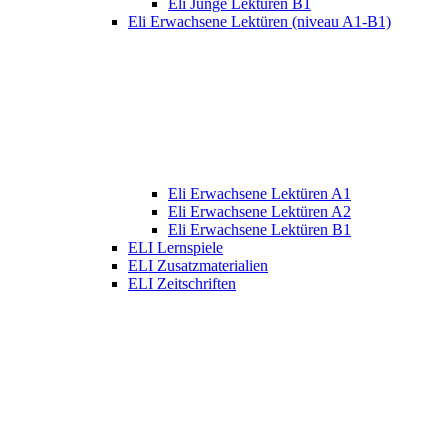
Eli Junge Lektüren B1
Eli Erwachsene Lektüren (niveau A1-B1)
Eli Erwachsene Lektüren A1
Eli Erwachsene Lektüren A2
Eli Erwachsene Lektüren B1
ELI Lernspiele
ELI Zusatzmaterialien
ELI Zeitschriften