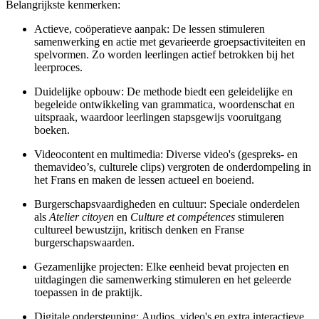
Belangrijkste kenmerken:
Actieve, coöperatieve aanpak: De lessen stimuleren
samenwerking en actie met gevarieerde groepsactiviteiten en
spelvormen. Zo worden leerlingen actief betrokken bij het
leerproces.
Duidelijke opbouw: De methode biedt een geleidelijke en
begeleide ontwikkeling van grammatica, woordenschat en
uitspraak, waardoor leerlingen stapsgewijs vooruitgang
boeken.
Videocontent en multimedia: Diverse video's (gespreks- en
themavideo’s, culturele clips) vergroten de onderdompeling in
het Frans en maken de lessen actueel en boeiend.
Burgerschapsvaardigheden en cultuur: Speciale onderdelen
als
Atelier citoyen
en
Culture et compétences
stimuleren
cultureel bewustzijn, kritisch denken en Franse
burgerschapswaarden.
Gezamenlijke projecten: Elke eenheid bevat projecten en
uitdagingen die samenwerking stimuleren en het geleerde
toepassen in de praktijk.
Digitale ondersteuning: Audios, video's en extra interactieve