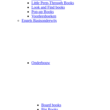
Little Peep-Through Books
Look and Find books
Pop-up Books
Voorleesboeken
Engels Basisonderwijs
Onderbouw
Board books
Big Books