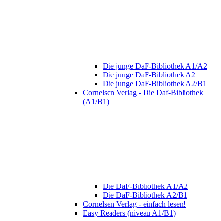
Die junge DaF-Bibliothek A1/A2
Die junge DaF-Bibliothek A2
Die junge DaF-Bibliothek A2/B1
Cornelsen Verlag - Die Daf-Bibliothek
(A1/B1)
Die DaF-Bibliothek A1/A2
Die DaF-Bibliothek A2/B1
Cornelsen Verlag - einfach lesen!
Easy Readers (niveau A1/B1)