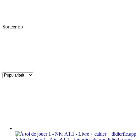
Sorteer op
À toi de jouer 1 - Niv. A1.1 - Livre + cahier + didierfle.app