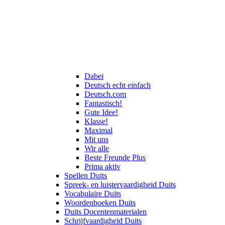
Dabei
Deutsch echt einfach
Deutsch.com
Fantastisch!
Gute Idee!
Klasse!
Maximal
Mit uns
Wir alle
Beste Freunde Plus
Prima aktiv
Spellen Duits
Spreek- en luistervaardigheid Duits
Vocabulaire Duits
Woordenboeken Duits
Duits Docentenmaterialen
Schrijfvaardigheid Duits