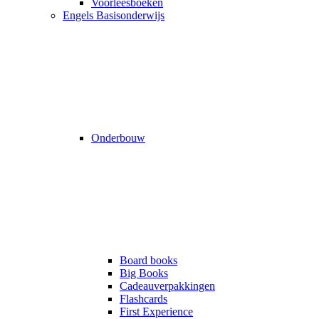
Voorleesboeken
Engels Basisonderwijs
Onderbouw
Board books
Big Books
Cadeauverpakkingen
Flashcards
First Experience