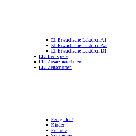
Eli Erwachsene Lektüren A1
Eli Erwachsene Lektüren A2
Eli Erwachsene Lektüren B1
ELI Lernspiele
ELI Zusatzmaterialien
ELI Zeitschriften
Fertig...los!
Kinder
Freunde
Zusammen