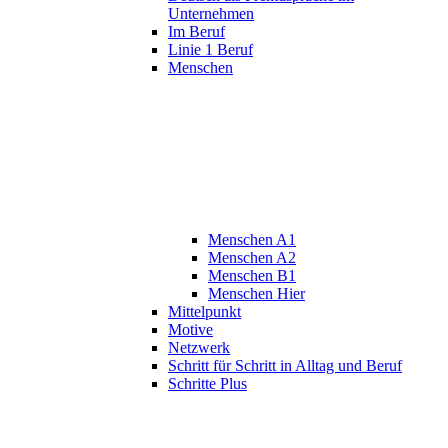
Unternehmen
Im Beruf
Linie 1 Beruf
Menschen
Menschen A1
Menschen A2
Menschen B1
Menschen Hier
Mittelpunkt
Motive
Netzwerk
Schritt für Schritt in Alltag und Beruf
Schritte Plus