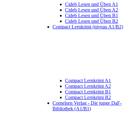
Cideb Lesen und Üben A1
Cideb Lesen und Üben A2
Cideb Lesen und Üben B1
Cideb Lesen und Üben B2
Compact Lernkrimi (niveau A1/B2)
Compact Lernkrimi A1
Compact Lernkrimi A2
Compact Lernkrimi B1
Compact Lernkrimi B2
Cornelsen Verlag - Die junge DaF-
Bibliothek (A1/B1)