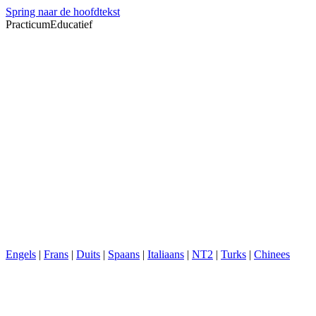
Spring naar de hoofdtekst
PracticumEducatief
Engels
|
Frans
|
Duits
|
Spaans
|
Italiaans
|
NT2
|
Turks
|
Chinees