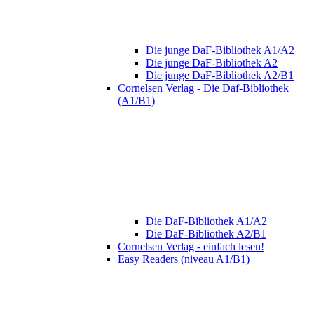
Die junge DaF-Bibliothek A1/A2
Die junge DaF-Bibliothek A2
Die junge DaF-Bibliothek A2/B1
Cornelsen Verlag - Die Daf-Bibliothek
(A1/B1)
Die DaF-Bibliothek A1/A2
Die DaF-Bibliothek A2/B1
Cornelsen Verlag - einfach lesen!
Easy Readers (niveau A1/B1)