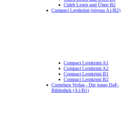
Cideb Lesen und Üben B2
Compact Lernkrimi (niveau A1/B2)
Compact Lernkrimi A1
Compact Lernkrimi A2
Compact Lernkrimi B1
Compact Lernkrimi B2
Cornelsen Verlag - Die junge DaF-
Bibliothek (A1/B1)