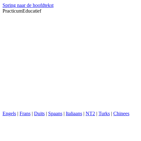
Spring naar de hoofdtekst
PracticumEducatief
Engels
|
Frans
|
Duits
|
Spaans
|
Italiaans
|
NT2
|
Turks
|
Chinees