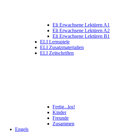
Eli Erwachsene Lektüren A1
Eli Erwachsene Lektüren A2
Eli Erwachsene Lektüren B1
ELI Lernspiele
ELI Zusatzmaterialien
ELI Zeitschriften
Fertig...los!
Kinder
Freunde
Zusammen
Engels