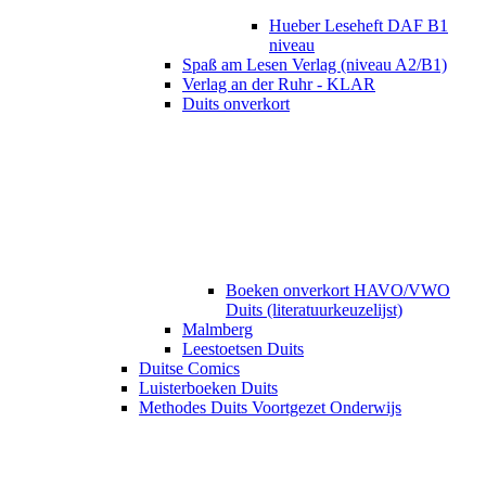
Hueber Leseheft DAF B1
niveau
Spaß am Lesen Verlag (niveau A2/B1)
Verlag an der Ruhr - KLAR
Duits onverkort
Boeken onverkort HAVO/VWO
Duits (literatuurkeuzelijst)
Malmberg
Leestoetsen Duits
Duitse Comics
Luisterboeken Duits
Methodes Duits Voortgezet Onderwijs