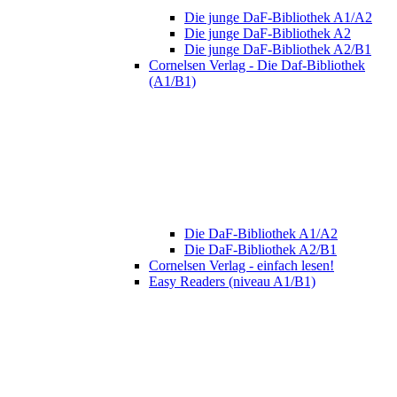
Die junge DaF-Bibliothek A1/A2
Die junge DaF-Bibliothek A2
Die junge DaF-Bibliothek A2/B1
Cornelsen Verlag - Die Daf-Bibliothek
(A1/B1)
Die DaF-Bibliothek A1/A2
Die DaF-Bibliothek A2/B1
Cornelsen Verlag - einfach lesen!
Easy Readers (niveau A1/B1)