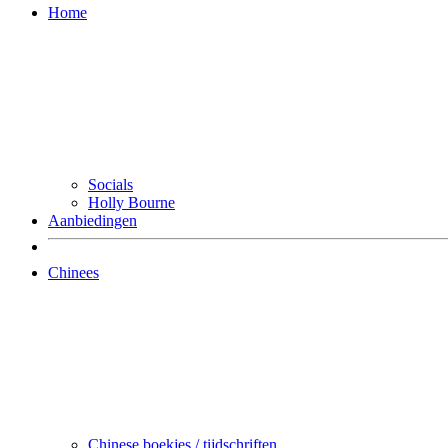
Home
Socials
Holly Bourne
Aanbiedingen
Chinees
Chinese boekjes / tijdschriften