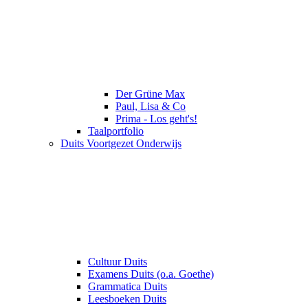
Der Grüne Max
Paul, Lisa & Co
Prima - Los geht's!
Taalportfolio
Duits Voortgezet Onderwijs
Cultuur Duits
Examens Duits (o.a. Goethe)
Grammatica Duits
Leesboeken Duits