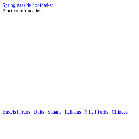
Spring naar de hoofdtekst
PracticumEducatief
Engels
|
Frans
|
Duits
|
Spaans
|
Italiaans
|
NT2
|
Turks
|
Chinees