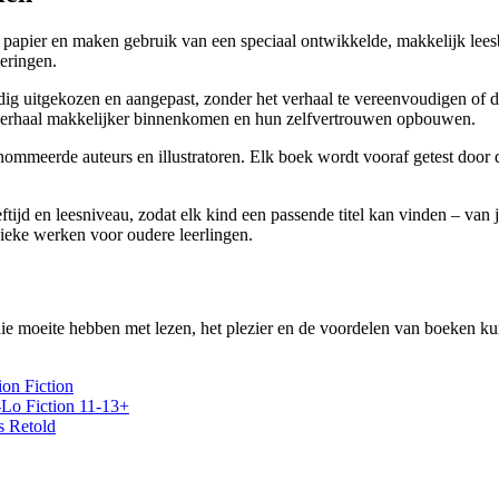
papier en maken gebruik van een speciaal ontwikkelde, makkelijk leesbar
eringen.
g uitgekozen en aangepast, zonder het verhaal te vereenvoudigen of 
t verhaal makkelijker binnenkomen en hun zelfvertrouwen opbouwen.
mmeerde auteurs en illustratoren. Elk boek wordt vooraf getest door d
tijd en leesniveau, zodat elk kind een passende titel kan vinden – van jo
sieke werken voor oudere leerlingen.
die moeite hebben met lezen, het plezier en de voordelen van boeken
ion Fiction
-Lo Fiction 11-13+
s Retold