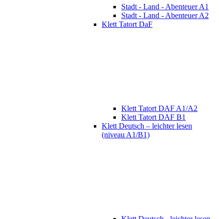
Stadt - Land - Abenteuer A1
Stadt - Land - Abenteuer A2
Klett Tatort DaF
Klett Tatort DAF A1/A2
Klett Tatort DAF B1
Klett Deutsch – leichter lesen
(niveau A1/B1)
Klett Deutsch - leichter lesen