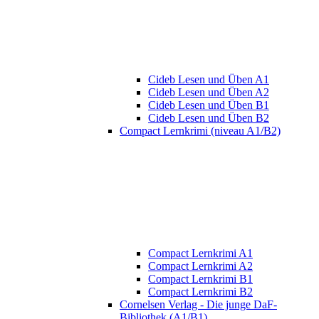
Cideb Lesen und Üben A1
Cideb Lesen und Üben A2
Cideb Lesen und Üben B1
Cideb Lesen und Üben B2
Compact Lernkrimi (niveau A1/B2)
Compact Lernkrimi A1
Compact Lernkrimi A2
Compact Lernkrimi B1
Compact Lernkrimi B2
Cornelsen Verlag - Die junge DaF-
Bibliothek (A1/B1)