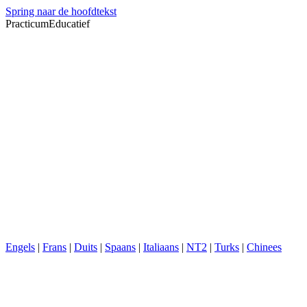
Spring naar de hoofdtekst
PracticumEducatief
Engels
|
Frans
|
Duits
|
Spaans
|
Italiaans
|
NT2
|
Turks
|
Chinees