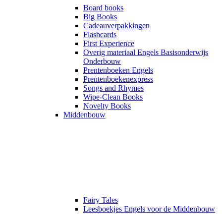
Board books
Big Books
Cadeauverpakkingen
Flashcards
First Experience
Overig materiaal Engels Basisonderwijs
Onderbouw
Prentenboeken Engels
Prentenboekenexpress
Songs and Rhymes
Wipe-Clean Books
Novelty Books
Middenbouw
Fairy Tales
Leesboekjes Engels voor de Middenbouw