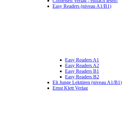
Cornelsen Verlag - einfach lesen!
Easy Readers (niveau A1/B1)
Easy Readers A1
Easy Readers A2
Easy Readers B1
Easy Readers B2
Eli Junge Lektüren (niveau A1/B1)
Ernst Klett Verlag