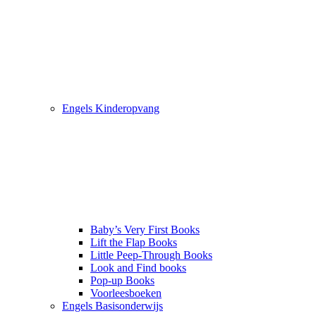
Engels Kinderopvang
Baby’s Very First Books
Lift the Flap Books
Little Peep-Through Books
Look and Find books
Pop-up Books
Voorleesboeken
Engels Basisonderwijs