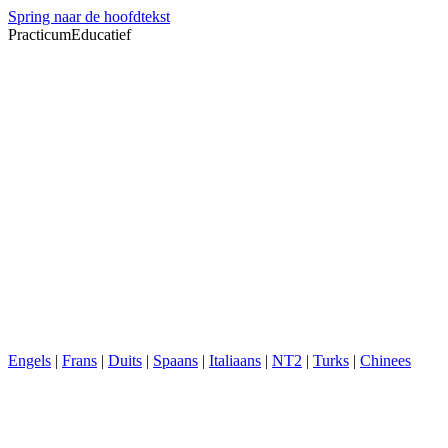
Spring naar de hoofdtekst
PracticumEducatief
Engels
|
Frans
|
Duits
|
Spaans
|
Italiaans
|
NT2
|
Turks
|
Chinees