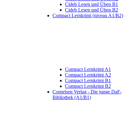
Cideb Lesen und Üben B1
Cideb Lesen und Üben B2
Compact Lernkrimi (niveau A1/B2)
Compact Lernkrimi A1
Compact Lernkrimi A2
Compact Lernkrimi B1
Compact Lernkrimi B2
Cornelsen Verlag - Die junge DaF-
Bibliothek (A1/B1)