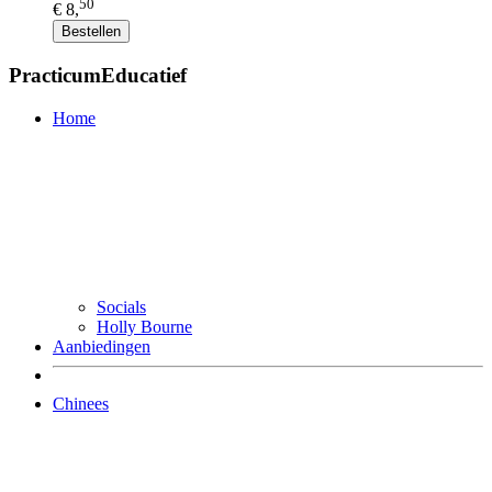
50
€ 8,
Bestellen
PracticumEducatief
Home
Socials
Holly Bourne
Aanbiedingen
Chinees