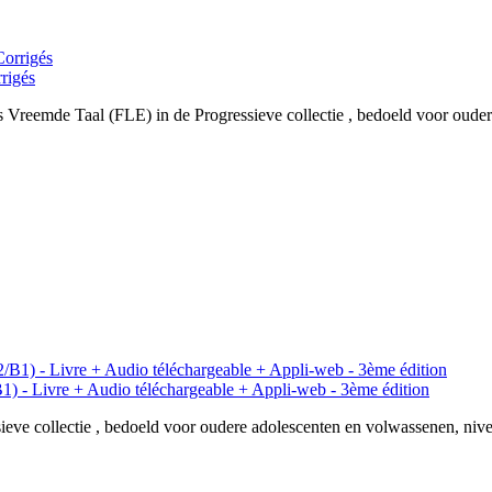
rrigés
 Vreemde Taal (FLE) in de Progressieve collectie , bedoeld voor oude
B1) - Livre + Audio téléchargeable + Appli-web - 3ème édition
ieve collectie , bedoeld voor oudere adolescenten en volwassenen, ni