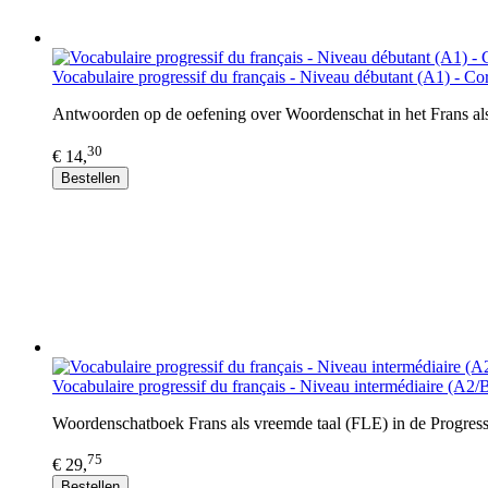
Vocabulaire progressif du français - Niveau débutant (A1) - Co
Antwoorden op de oefening over Woordenschat in het Frans als
30
€ 14,
Bestellen
Vocabulaire progressif du français - Niveau intermédiaire (A2/
Woordenschatboek Frans als vreemde taal (FLE) in de Progress
75
€ 29,
Bestellen