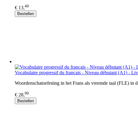
40
€ 13,
Bestellen
Vocabulaire progressif du français - Niveau débutant (A1) - L
Woordenschatoefening in het Frans als vreemde taal (FLE) in d
90
€ 28,
Bestellen