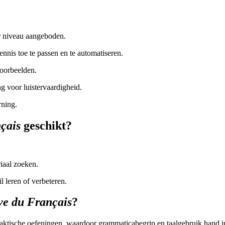
r niveau aangeboden.
nnis toe te passen en te automatiseren.
voorbeelden.
g voor luistervaardigheid.
rning.
çais
geschikt?
iaal zoeken.
l leren of verbeteren.
ve du Français
?
raktische oefeningen, waardoor grammaticabegrip en taalgebruik hand i