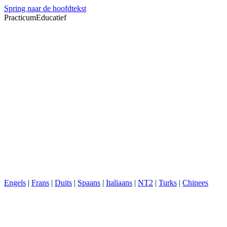
Spring naar de hoofdtekst
PracticumEducatief
Engels
|
Frans
|
Duits
|
Spaans
|
Italiaans
|
NT2
|
Turks
|
Chinees