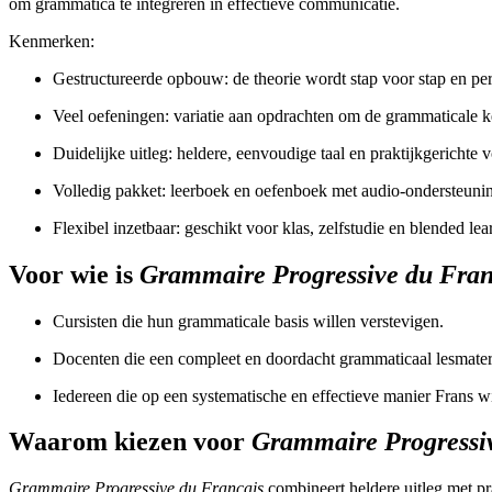
om grammatica te integreren in effectieve communicatie.
Kenmerken:
Gestructureerde opbouw: de theorie wordt stap voor stap en pe
Veel oefeningen: variatie aan opdrachten om de grammaticale ke
Duidelijke uitleg: heldere, eenvoudige taal en praktijkgerichte 
Volledig pakket: leerboek en oefenboek met audio-ondersteunin
Flexibel inzetbaar: geschikt voor klas, zelfstudie en blended lea
Voor wie is
Grammaire Progressive du Fran
Cursisten die hun grammaticale basis willen verstevigen.
Docenten die een compleet en doordacht grammaticaal lesmater
Iedereen die op een systematische en effectieve manier Frans wi
Waarom kiezen voor
Grammaire Progressi
Grammaire Progressive du Français
combineert heldere uitleg met p