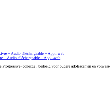
ivre + Audio téléchargeable + Appli-web
e Progressive- collectie , bedoeld voor oudere adolescenten en volwas