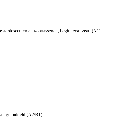
re adolescenten en volwassenen, beginnersniveau (A1).
veau gemiddeld (A2/B1).