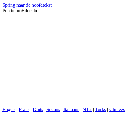
Spring naar de hoofdtekst
PracticumEducatief
Engels
|
Frans
|
Duits
|
Spaans
|
Italiaans
|
NT2
|
Turks
|
Chinees