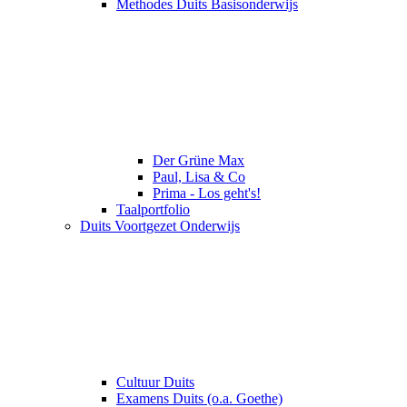
Methodes Duits Basisonderwijs
Der Grüne Max
Paul, Lisa & Co
Prima - Los geht's!
Taalportfolio
Duits Voortgezet Onderwijs
Cultuur Duits
Examens Duits (o.a. Goethe)