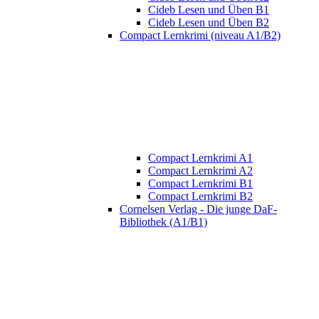
Cideb Lesen und Üben B1
Cideb Lesen und Üben B2
Compact Lernkrimi (niveau A1/B2)
Compact Lernkrimi A1
Compact Lernkrimi A2
Compact Lernkrimi B1
Compact Lernkrimi B2
Cornelsen Verlag - Die junge DaF-
Bibliothek (A1/B1)