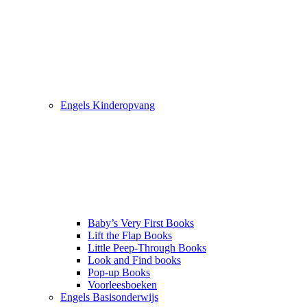
Engels Kinderopvang
Baby’s Very First Books
Lift the Flap Books
Little Peep-Through Books
Look and Find books
Pop-up Books
Voorleesboeken
Engels Basisonderwijs