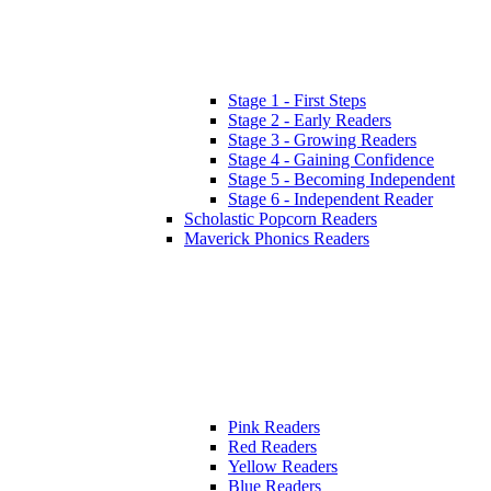
Stage 1 - First Steps
Stage 2 - Early Readers
Stage 3 - Growing Readers
Stage 4 - Gaining Confidence
Stage 5 - Becoming Independent
Stage 6 - Independent Reader
Scholastic Popcorn Readers
Maverick Phonics Readers
Pink Readers
Red Readers
Yellow Readers
Blue Readers