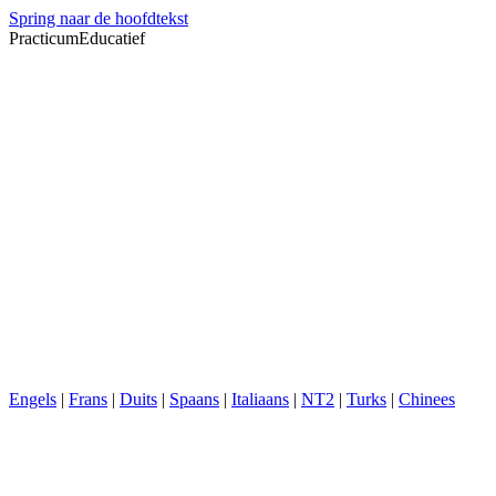
Spring naar de hoofdtekst
PracticumEducatief
Engels
|
Frans
|
Duits
|
Spaans
|
Italiaans
|
NT2
|
Turks
|
Chinees