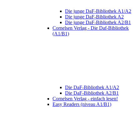
Die junge DaF-Bibliothek A1/A2
Die junge DaF-Bibliothek A2
Die junge DaF-Bibliothek A2/B1
Cornelsen Verlag - Die Daf-Bibliothek
(A1/B1)
Die DaF-Bibliothek A1/A2
Die DaF-Bibliothek A2/B1
Cornelsen Verlag - einfach lesen!
Easy Readers (niveau A1/B1)