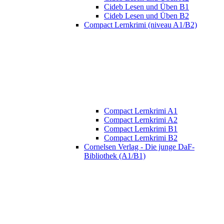
Cideb Lesen und Üben B1
Cideb Lesen und Üben B2
Compact Lernkrimi (niveau A1/B2)
Compact Lernkrimi A1
Compact Lernkrimi A2
Compact Lernkrimi B1
Compact Lernkrimi B2
Cornelsen Verlag - Die junge DaF-
Bibliothek (A1/B1)