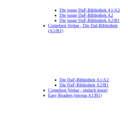
Die junge DaF-Bibliothek A1/A2
Die junge DaF-Bibliothek A2
Die junge DaF-Bibliothek A2/B1
Cornelsen Verlag - Die Daf-Bibliothek
(A1/B1)
Die DaF-Bibliothek A1/A2
Die DaF-Bibliothek A2/B1
Cornelsen Verlag - einfach lesen!
Easy Readers (niveau A1/B1)