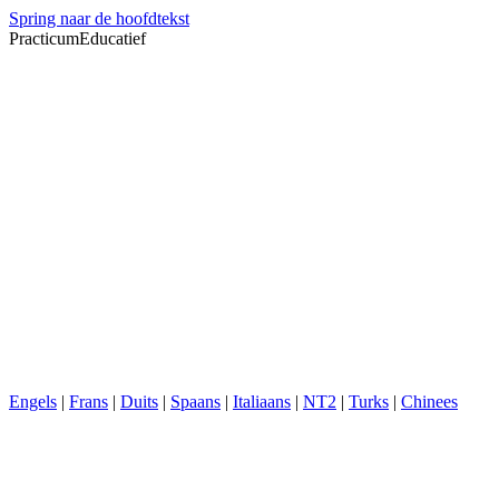
Spring naar de hoofdtekst
PracticumEducatief
Engels
|
Frans
|
Duits
|
Spaans
|
Italiaans
|
NT2
|
Turks
|
Chinees