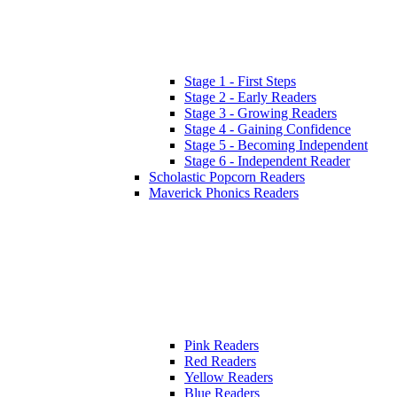
Stage 1 - First Steps
Stage 2 - Early Readers
Stage 3 - Growing Readers
Stage 4 - Gaining Confidence
Stage 5 - Becoming Independent
Stage 6 - Independent Reader
Scholastic Popcorn Readers
Maverick Phonics Readers
Pink Readers
Red Readers
Yellow Readers
Blue Readers