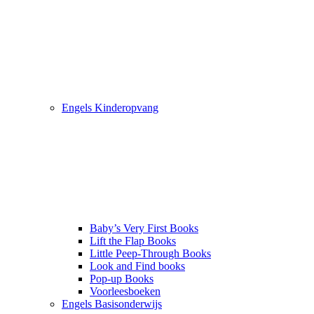
Engels Kinderopvang
Baby’s Very First Books
Lift the Flap Books
Little Peep-Through Books
Look and Find books
Pop-up Books
Voorleesboeken
Engels Basisonderwijs