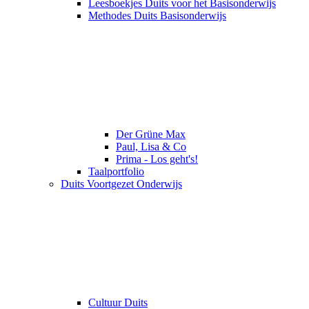
Leesboekjes Duits voor het Basisonderwijs
Methodes Duits Basisonderwijs
Der Grüne Max
Paul, Lisa & Co
Prima - Los geht's!
Taalportfolio
Duits Voortgezet Onderwijs
Cultuur Duits