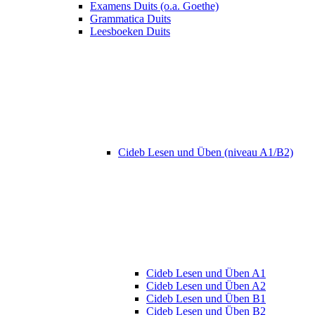
Examens Duits (o.a. Goethe)
Grammatica Duits
Leesboeken Duits
Cideb Lesen und Üben (niveau A1/B2)
Cideb Lesen und Üben A1
Cideb Lesen und Üben A2
Cideb Lesen und Üben B1
Cideb Lesen und Üben B2