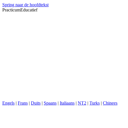
Spring naar de hoofdtekst
PracticumEducatief
Engels
|
Frans
|
Duits
|
Spaans
|
Italiaans
|
NT2
|
Turks
|
Chinees