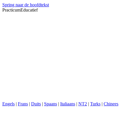
Spring naar de hoofdtekst
PracticumEducatief
Engels
|
Frans
|
Duits
|
Spaans
|
Italiaans
|
NT2
|
Turks
|
Chinees