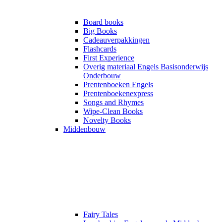
Board books
Big Books
Cadeauverpakkingen
Flashcards
First Experience
Overig materiaal Engels Basisonderwijs
Onderbouw
Prentenboeken Engels
Prentenboekenexpress
Songs and Rhymes
Wipe-Clean Books
Novelty Books
Middenbouw
Fairy Tales