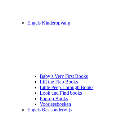
Engels Kinderopvang
Baby’s Very First Books
Lift the Flap Books
Little Peep-Through Books
Look and Find books
Pop-up Books
Voorleesboeken
Engels Basisonderwijs