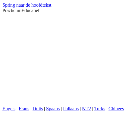
Spring naar de hoofdtekst
PracticumEducatief
Engels
|
Frans
|
Duits
|
Spaans
|
Italiaans
|
NT2
|
Turks
|
Chinees