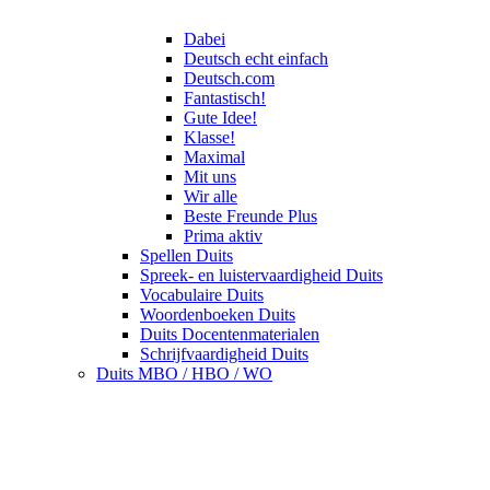
Dabei
Deutsch echt einfach
Deutsch.com
Fantastisch!
Gute Idee!
Klasse!
Maximal
Mit uns
Wir alle
Beste Freunde Plus
Prima aktiv
Spellen Duits
Spreek- en luistervaardigheid Duits
Vocabulaire Duits
Woordenboeken Duits
Duits Docentenmaterialen
Schrijfvaardigheid Duits
Duits MBO / HBO / WO