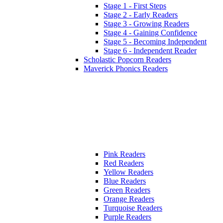
Stage 1 - First Steps
Stage 2 - Early Readers
Stage 3 - Growing Readers
Stage 4 - Gaining Confidence
Stage 5 - Becoming Independent
Stage 6 - Independent Reader
Scholastic Popcorn Readers
Maverick Phonics Readers
Pink Readers
Red Readers
Yellow Readers
Blue Readers
Green Readers
Orange Readers
Turquoise Readers
Purple Readers