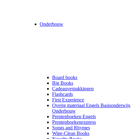
Onderbouw
Board books
Big Books
Cadeauverpakkingen
Flashcards
First Experience
Overig materiaal Engels Basisonderwijs
Onderbouw
Prentenboeken Engels
Prentenboekenexpress
Songs and Rhymes
Wipe-Clean Books
Novelty Books