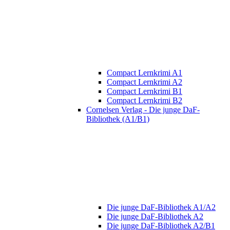
Compact Lernkrimi A1
Compact Lernkrimi A2
Compact Lernkrimi B1
Compact Lernkrimi B2
Cornelsen Verlag - Die junge DaF-
Bibliothek (A1/B1)
Die junge DaF-Bibliothek A1/A2
Die junge DaF-Bibliothek A2
Die junge DaF-Bibliothek A2/B1