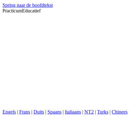
Spring naar de hoofdtekst
PracticumEducatief
Engels
|
Frans
|
Duits
|
Spaans
|
Italiaans
|
NT2
|
Turks
|
Chinees