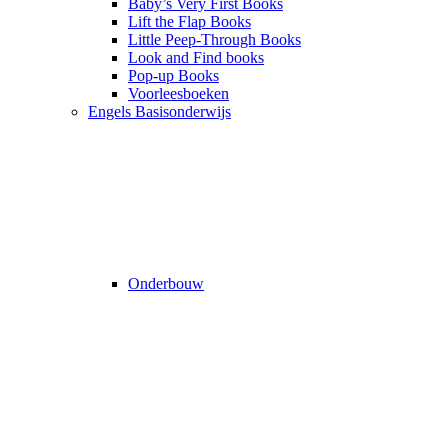
Baby’s Very First Books
Lift the Flap Books
Little Peep-Through Books
Look and Find books
Pop-up Books
Voorleesboeken
Engels Basisonderwijs
Onderbouw