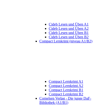
Cideb Lesen und Üben A1
Cideb Lesen und Üben A2
Cideb Lesen und Üben B1
Cideb Lesen und Üben B2
Compact Lernkrimi (niveau A1/B2)
Compact Lernkrimi A1
Compact Lernkrimi A2
Compact Lernkrimi B1
Compact Lernkrimi B2
Cornelsen Verlag - Die junge DaF-
Bibliothek (A1/B1)