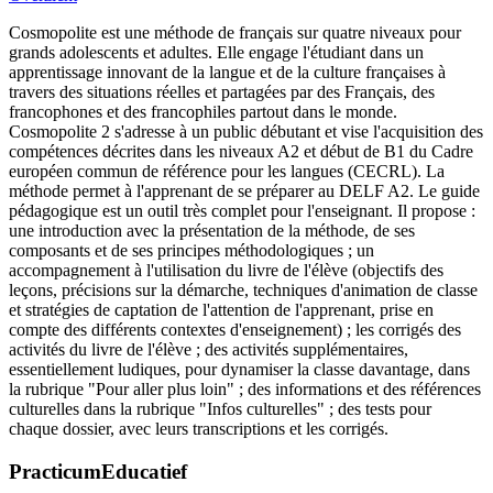
Cosmopolite est une méthode de français sur quatre niveaux pour
grands adolescents et adultes. Elle engage l'étudiant dans un
apprentissage innovant de la langue et de la culture françaises à
travers des situations réelles et partagées par des Français, des
francophones et des francophiles partout dans le monde.
Cosmopolite 2 s'adresse à un public débutant et vise l'acquisition des
compétences décrites dans les niveaux A2 et début de B1 du Cadre
européen commun de référence pour les langues (CECRL). La
méthode permet à l'apprenant de se préparer au DELF A2. Le guide
pédagogique est un outil très complet pour l'enseignant. Il propose :
une introduction avec la présentation de la méthode, de ses
composants et de ses principes méthodologiques ; un
accompagnement à l'utilisation du livre de l'élève (objectifs des
leçons, précisions sur la démarche, techniques d'animation de classe
et stratégies de captation de l'attention de l'apprenant, prise en
compte des différents contextes d'enseignement) ; les corrigés des
activités du livre de l'élève ; des activités supplémentaires,
essentiellement ludiques, pour dynamiser la classe davantage, dans
la rubrique "Pour aller plus loin" ; des informations et des références
culturelles dans la rubrique "Infos culturelles" ; des tests pour
chaque dossier, avec leurs transcriptions et les corrigés.
PracticumEducatief