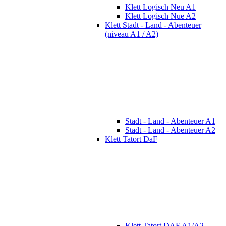
Klett Logisch Neu A1
Klett Logisch Nue A2
Klett Stadt - Land - Abenteuer
(niveau A1 / A2)
Stadt - Land - Abenteuer A1
Stadt - Land - Abenteuer A2
Klett Tatort DaF
Klett Tatort DAF A1/A2