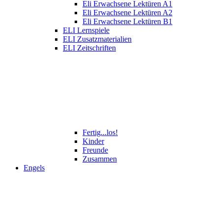
Eli Erwachsene Lektüren A1
Eli Erwachsene Lektüren A2
Eli Erwachsene Lektüren B1
ELI Lernspiele
ELI Zusatzmaterialien
ELI Zeitschriften
Fertig...los!
Kinder
Freunde
Zusammen
Engels