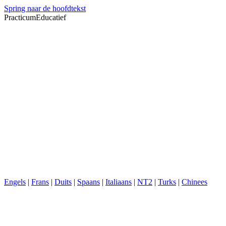
Spring naar de hoofdtekst
PracticumEducatief
Engels
|
Frans
|
Duits
|
Spaans
|
Italiaans
|
NT2
|
Turks
|
Chinees