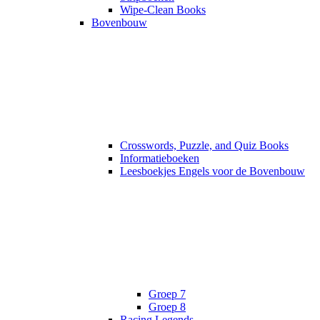
Wipe-Clean Books
Bovenbouw
Crosswords, Puzzle, and Quiz Books
Informatieboeken
Leesboekjes Engels voor de Bovenbouw
Groep 7
Groep 8
Racing Legends