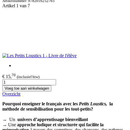
Artikelnummer:
9782016252765
Artikel 1 van 7
70
€ 15,
(inclusief btw)
Voeg toe aan winkelwagen
Overzicht
Pourquoi enseigner le français avec les
Petits Loustics,
la
méthode de sensibilisation pour les tout-petits?
→ Un
univers d’apprentissage bienveillant
→ Une
approche ludique et structurée qui facilite la
mémorisation
à travers des comptines, des chansons, des rythmes,