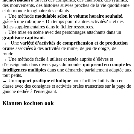
des mouvements, des histoires suivies proches de la vie quotidienne
et du monde imaginaire des enfants.
→ Une méthode
modulable selon le volume horaire souhaité
,
grâce à une rubrique « Du temps pour d'autres activités? » et des
fiches supplémentaires dans le fichier ressources.
→ Une mise en scène avec des personnages attachants dans un
graphisme captivant
.
→ Une
variété d’activités de compréhension et de production
orales
associées à des activités de mime, de jeu de doigts, de
ronde…
→ Une méthode facile à utiliser et testée auprès d’élèves et
d’enseignants dans divers pays du monde
qui prend en compte les
intelligences multiples
dans une démarche parfaitement adaptée aux
tout-petits.
→ Un
support pratique et ludique
pour faciliter l'utilisation en
classe avec des consignes et activités orales transcrites sur la page de
gauche dédiée à l'enseignant.
Klanten kochten ook