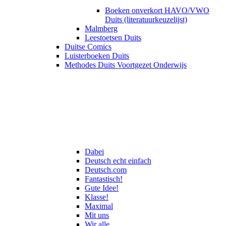
Boeken onverkort HAVO/VWO
Duits (literatuurkeuzelijst)
Malmberg
Leestoetsen Duits
Duitse Comics
Luisterboeken Duits
Methodes Duits Voortgezet Onderwijs
Dabei
Deutsch echt einfach
Deutsch.com
Fantastisch!
Gute Idee!
Klasse!
Maximal
Mit uns
Wir alle