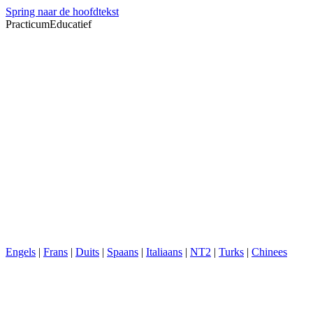
Spring naar de hoofdtekst
PracticumEducatief
Engels
|
Frans
|
Duits
|
Spaans
|
Italiaans
|
NT2
|
Turks
|
Chinees