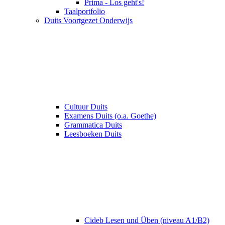
Prima - Los geht's!
Taalportfolio
Duits Voortgezet Onderwijs
Cultuur Duits
Examens Duits (o.a. Goethe)
Grammatica Duits
Leesboeken Duits
Cideb Lesen und Üben (niveau A1/B2)