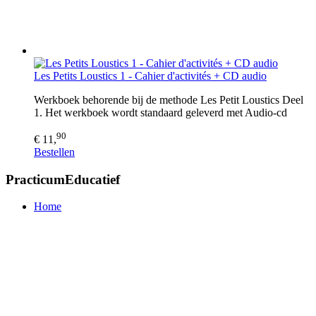
Les Petits Loustics 1 - Cahier d'activités + CD audio
Werkboek behorende bij de methode Les Petit Loustics Deel
1. Het werkboek wordt standaard geleverd met Audio-cd
90
€ 11,
Bestellen
PracticumEducatief
Home