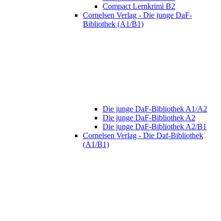
Compact Lernkrimi B2
Cornelsen Verlag - Die junge DaF-
Bibliothek (A1/B1)
Die junge DaF-Bibliothek A1/A2
Die junge DaF-Bibliothek A2
Die junge DaF-Bibliothek A2/B1
Cornelsen Verlag - Die Daf-Bibliothek
(A1/B1)